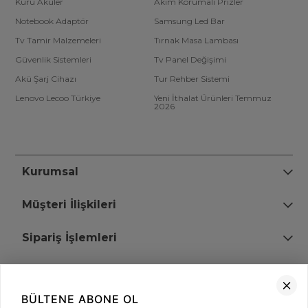
Kuru Aküler
Akım Korumalı Prizler
Notebook Adaptör
Samsung Led Bar
Tv Tamir Malzemeleri
Tırnak Masa Lambası
Güvenlik Sistemleri
Tv Panel Değişimi
Akü Şarj Cihazı
Tur Rehber Sistemi
Lenovo Lecoo Türkiye
Yeni İthalat Ürünleri Temmuz
2026
Kurumsal
Müşteri İlişkileri
Sipariş İşlemleri
Bize Ulaşın
BÜLTENE ABONE OL
+90 (850) 473 08 08