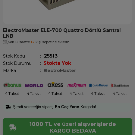
ElectroMaster ELE-700 Quattro Dörtlü Santral
LNB
Son 12 saatte
12
kişi sepetine ekledi!
25513
Stok Kodu
Stokta Yok
Stok Durumu
:
Marka
:
ElectroMaster
4 Taksit
4 Taksit
4 Taksit
4 Taksit
4 Taksit
4 Taksit
Şimdi vereceğin sipariş
En Geç Yarın
Kargoda!
1000 TL ve üzeri alışverişlerde
KARGO BEDAVA