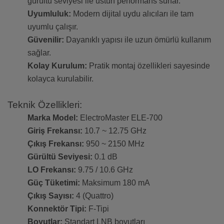
gürültü seviyesi ile üstün performans sunar.
Uyumluluk:
Modern dijital uydu alıcıları ile tam
uyumlu çalışır.
Güvenilir:
Dayanıklı yapısı ile uzun ömürlü kullanım
sağlar.
Kolay Kurulum:
Pratik montaj özellikleri sayesinde
kolayca kurulabilir.
Teknik Özellikleri:
Marka Model:
ElectroMaster ELE-700
Giriş Frekansı:
10.7 ~ 12.75 GHz
Çıkış Frekansı:
950 ~ 2150 MHz
Gürültü Seviyesi:
0.1 dB
LO Frekansı:
9.75 / 10.6 GHz
Güç Tüketimi:
Maksimum 180 mA
Çıkış Sayısı:
4 (Quattro)
Konnektör Tipi:
F-Tipi
Boyutlar:
Standart LNB boyutları