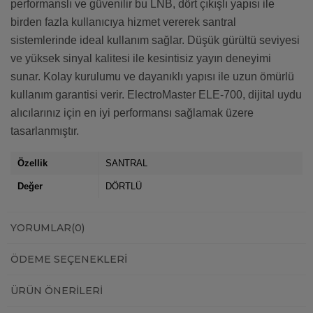
performanslı ve güvenilir bu LNB, dört çıkışlı yapısı ile
birden fazla kullanıcıya hizmet vererek santral
sistemlerinde ideal kullanım sağlar. Düşük gürültü seviyesi
ve yüksek sinyal kalitesi ile kesintisiz yayın deneyimi
sunar. Kolay kurulumu ve dayanıklı yapısı ile uzun ömürlü
kullanım garantisi verir. ElectroMaster ELE-700, dijital uydu
alıcılarınız için en iyi performansı sağlamak üzere
tasarlanmıştır.
Özellik
SANTRAL
Değer
DÖRTLÜ
YORUMLAR
(0)
ÖDEME SEÇENEKLERI
ÜRÜN ÖNERILERI