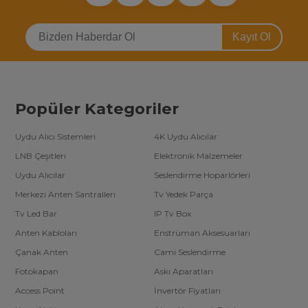
Kayıt Ol
Popüler Kategoriler
Uydu Alıcı Sistemleri
4K Uydu Alıcılar
LNB Çeşitleri
Elektronik Malzemeler
Uydu Alıcılar
Seslendirme Hoparlörleri
Merkezi Anten Santralleri
Tv Yedek Parça
Tv Led Bar
IP Tv Box
Anten Kabloları
Enstrüman Aksesuarları
Çanak Anten
Cami Seslendirme
Fotokapan
Askı Aparatları
Access Point
İnvertör Fiyatları