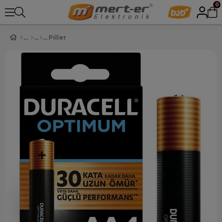
0
Piller