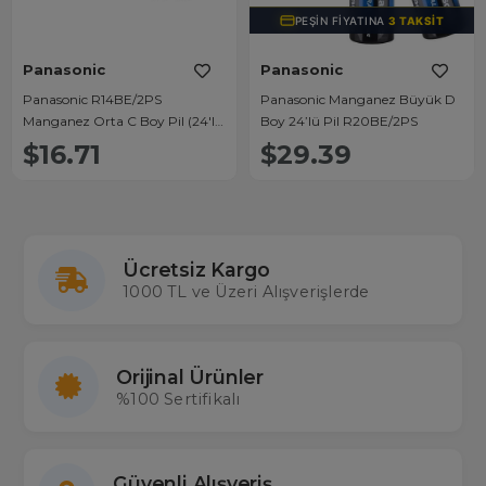
PEŞIN FIYATINA
3 TAKSIT
Panasonic
Panasonic
Panasonic R14BE/2PS
Panasonic Manganez Büyük D
Manganez Orta C Boy Pil (24'lü
Boy 24’lü Pil R20BE/2PS
Paket)
$16.71
$29.39
Ücretsiz Kargo
1000 TL ve Üzeri Alışverişlerde
Orijinal Ürünler
%100 Sertifikalı
Güvenli Alışveriş