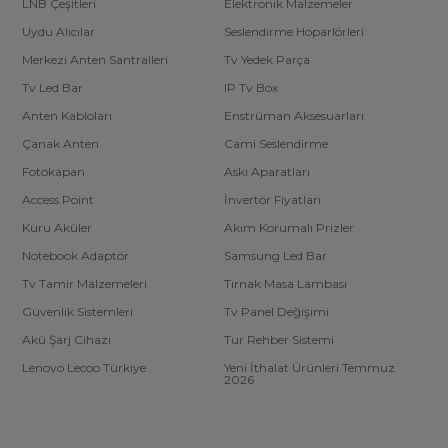
LNB Çeşitleri
Elektronik Malzemeler
Uydu Alıcılar
Seslendirme Hoparlörleri
Merkezi Anten Santralleri
Tv Yedek Parça
Tv Led Bar
IP Tv Box
Anten Kabloları
Enstrüman Aksesuarları
Çanak Anten
Cami Seslendirme
Fotokapan
Askı Aparatları
Access Point
İnvertör Fiyatları
Kuru Aküler
Akım Korumalı Prizler
Notebook Adaptör
Samsung Led Bar
Tv Tamir Malzemeleri
Tırnak Masa Lambası
Güvenlik Sistemleri
Tv Panel Değişimi
Akü Şarj Cihazı
Tur Rehber Sistemi
Lenovo Lecoo Türkiye
Yeni İthalat Ürünleri Temmuz
2026