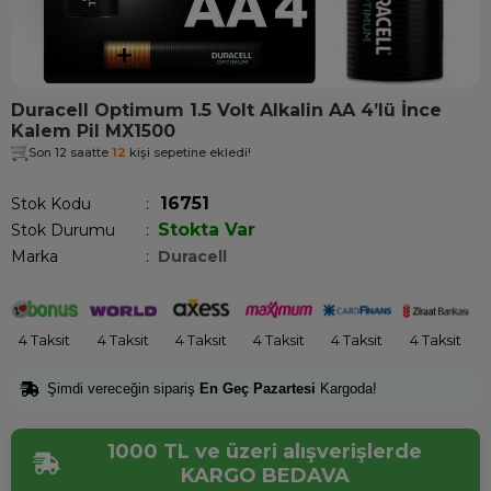
Duracell Optimum 1.5 Volt Alkalin AA 4’lü İnce
Kalem Pil MX1500
Son 12 saatte
12
kişi sepetine ekledi!
16751
Stok Kodu
Stokta Var
Stok Durumu
:
Marka
:
Duracell
4 Taksit
4 Taksit
4 Taksit
4 Taksit
4 Taksit
4 Taksit
Şimdi vereceğin sipariş
En Geç Pazartesi
Kargoda!
1000 TL ve üzeri alışverişlerde
KARGO BEDAVA