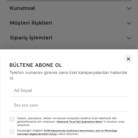
Kurumsal
Müşteri İlişkileri
Sipariş İşlemleri
Bize Ulaşın
BÜLTENE ABONE OL
+90 (850) 473 08 08
Telefon numaranı girerek sana özel kampanyalardan haberdar
ol.
Tevfik Bey Mah. Dr. Ali Demir Cd. No:51 Kat:2 Kobi İş Merkezi
Küçükçekmece / İstanbul
Tanıtım, pazarlama, reklam ve benzeri amaçlarla tarafıma ticari elektronik ileti
gönderilmesine izin veriyorum.
'ni okudum onay
Elektronik Ticari İleti Aydınlatma Metni
veriyorum.
Paylaştığım bilgilerin
KVKK kapsamında tarafınızca korunmasını, sms ve WhatsApp
kabul ediyorum.
üzerinden bilgilendirmeleri almayı