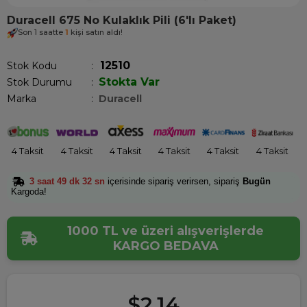
Duracell 675 No Kulaklık Pili (6'lı Paket)
Son 1 saatte
1
kişi satın aldı!
12510
Stok Kodu
Stokta Var
Stok Durumu
:
Marka
:
Duracell
4 Taksit
4 Taksit
4 Taksit
4 Taksit
4 Taksit
4 Taksit
3 saat 49 dk 32 sn
içerisinde sipariş verirsen, sipariş
Bugün
Kargoda!
1000 TL ve üzeri alışverişlerde
KARGO BEDAVA
$2.14