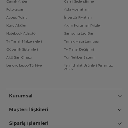
Çanak Anten
Cami Seslendirme
Fotokapan
Askı Aparatları
Access Point
İnvertör Fiyatları
Kuru Aküler
Akım Korumalı Prizler
Notebook Adaptör
Samsung Led Bar
Tv Tamir Malzemeleri
Tırnak Masa Lambası
Güvenlik Sistemleri
Tv Panel Değişimi
Akü Şarj Cihazı
Tur Rehber Sistemi
Lenovo Lecoo Türkiye
Yeni İthalat Ürünleri Temmuz
2026
Kurumsal
Müşteri İlişkileri
Sipariş İşlemleri