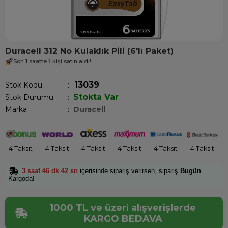
Duracell 312 No Kulaklık Pili (6'lı Paket)
Son 1 saatte
1
kişi satın aldı!
13039
Stok Kodu
Stokta Var
Stok Durumu
:
Marka
:
Duracell
4 Taksit
4 Taksit
4 Taksit
4 Taksit
4 Taksit
4 Taksit
3 saat 46 dk 42 sn
içerisinde sipariş verirsen, sipariş
Bugün
Kargoda!
1000 TL ve üzeri alışverişlerde
KARGO BEDAVA