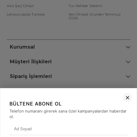
Akü Şarj Cihazı
Tur Rehber Sistemi
Lenovo Lecoo Türkiye
Yeni İthalat Ürünleri Temmuz
2026
Kurumsal
Müşteri İlişkileri
Sipariş İşlemleri
Bize Ulaşın
BÜLTENE ABONE OL
+90 (850) 473 08 08
Telefon numaranı girerek sana özel kampanyalardan haberdar
ol.
Tevfik Bey Mah. Dr. Ali Demir Cd. No:51 Kat:2 Kobi İş Merkezi
Küçükçekmece / İstanbul