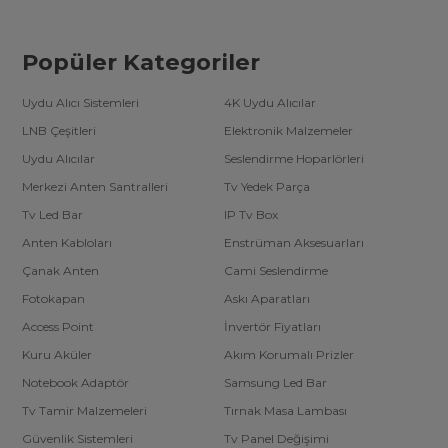
Popüler Kategoriler
Uydu Alıcı Sistemleri
4K Uydu Alıcılar
LNB Çeşitleri
Elektronik Malzemeler
Uydu Alıcılar
Seslendirme Hoparlörleri
Merkezi Anten Santralleri
Tv Yedek Parça
Tv Led Bar
IP Tv Box
Anten Kabloları
Enstrüman Aksesuarları
Çanak Anten
Cami Seslendirme
Fotokapan
Askı Aparatları
Access Point
İnvertör Fiyatları
Kuru Aküler
Akım Korumalı Prizler
Notebook Adaptör
Samsung Led Bar
Tv Tamir Malzemeleri
Tırnak Masa Lambası
Güvenlik Sistemleri
Tv Panel Değişimi