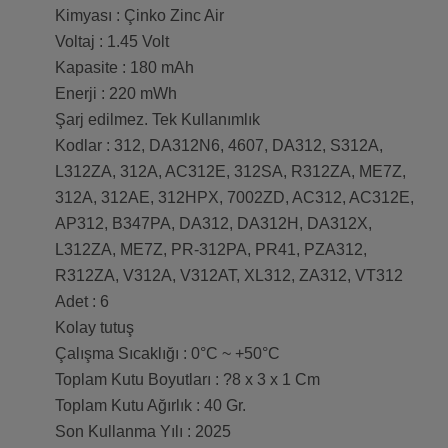
Kimyası : Çinko Zinc Air
Voltaj : 1.45 Volt
Kapasite : 180 mAh
Enerji : 220 mWh
Şarj edilmez. Tek Kullanımlık
Kodlar : 312, DA312N6, 4607, DA312, S312A,
L312ZA, 312A, AC312E, 312SA, R312ZA, ME7Z,
312A, 312AE, 312HPX, 7002ZD, AC312, AC312E,
AP312, B347PA, DA312, DA312H, DA312X,
L312ZA, ME7Z, PR-312PA, PR41, PZA312,
R312ZA, V312A, V312AT, XL312, ZA312, VT312
Adet : 6
Kolay tutuş
Çalışma Sıcaklığı : 0°C ~ +50°C
Toplam Kutu Boyutları : ?8 x 3 x 1 Cm
Toplam Kutu Ağırlık : 40 Gr.
Son Kullanma Yılı : 2025