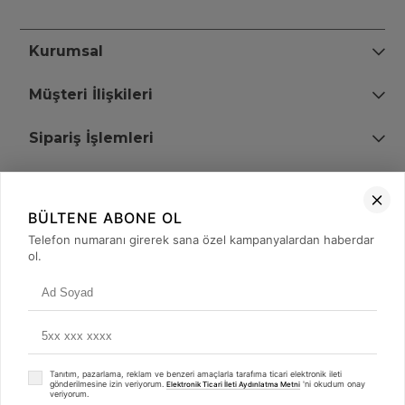
Kurumsal
Müşteri İlişkileri
Sipariş İşlemleri
Bize Ulaşın
BÜLTENE ABONE OL
+90 (850) 473 08 08
Telefon numaranı girerek sana özel kampanyalardan haberdar
ol.
Tevfik Bey Mah. Dr. Ali Demir Cd. No:51 Kat:2 Kobi İş Merkezi
Küçükçekmece / İstanbul
Tanıtım, pazarlama, reklam ve benzeri amaçlarla tarafıma ticari elektronik ileti
gönderilmesine izin veriyorum.
'ni okudum onay
Elektronik Ticari İleti Aydınlatma Metni
veriyorum.