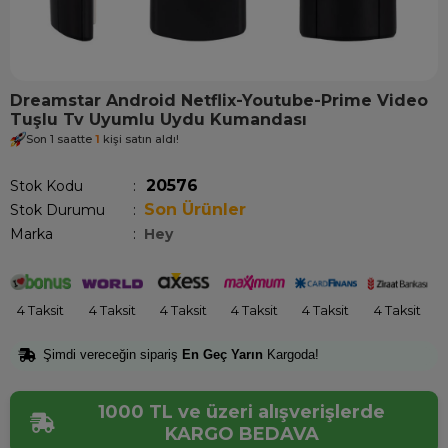
Dreamstar Android Netflix-Youtube-Prime Video
Tuşlu Tv Uyumlu Uydu Kumandası
Son 1 saatte
1
kişi satın aldı!
20576
Stok Kodu
Son Ürünler
Stok Durumu
:
Marka
:
Hey
4 Taksit
4 Taksit
4 Taksit
4 Taksit
4 Taksit
4 Taksit
Şimdi vereceğin sipariş
En Geç Yarın
Kargoda!
1000 TL ve üzeri alışverişlerde
KARGO BEDAVA