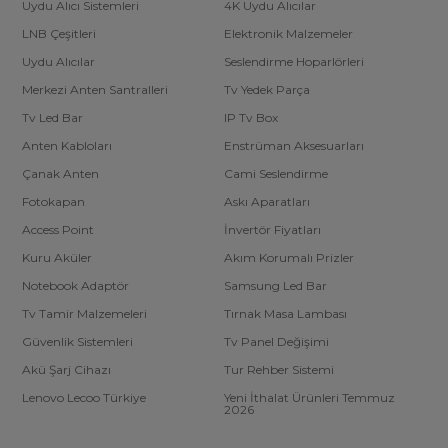
Uydu Alıcı Sistemleri
4K Uydu Alıcılar
LNB Çeşitleri
Elektronik Malzemeler
Uydu Alıcılar
Seslendirme Hoparlörleri
Merkezi Anten Santralleri
Tv Yedek Parça
Tv Led Bar
IP Tv Box
Anten Kabloları
Enstrüman Aksesuarları
Çanak Anten
Cami Seslendirme
Fotokapan
Askı Aparatları
Access Point
İnvertör Fiyatları
Kuru Aküler
Akım Korumalı Prizler
Notebook Adaptör
Samsung Led Bar
Tv Tamir Malzemeleri
Tırnak Masa Lambası
Güvenlik Sistemleri
Tv Panel Değişimi
Akü Şarj Cihazı
Tur Rehber Sistemi
Lenovo Lecoo Türkiye
Yeni İthalat Ürünleri Temmuz
2026