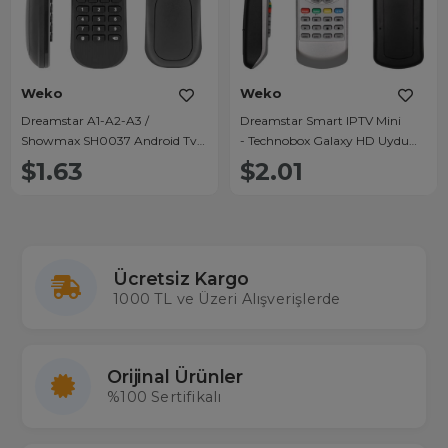
Weko
Weko
Dreamstar A1-A2-A3 /
Dreamstar Smart IPTV Mini
Showmax SH0037 Android Tv
- Technobox Galaxy HD Uydu
Box Kumandası
Kumandası
$1.63
$2.01
Ücretsiz Kargo
1000 TL ve Üzeri Alışverişlerde
Orijinal Ürünler
%100 Sertifikalı