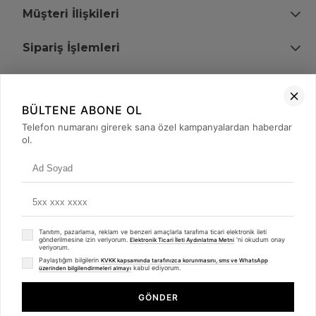
Müşteri İlişkileri
Sipariş İşlemleri
Bize Ulaşın
BÜLTENE ABONE OL
+90 (850) 473 08 08
Telefon numaranı girerek sana özel kampanyalardan haberdar
ol.
Tevfik Bey Mah. Dr. Ali Demir Cd. No:51 Kat:2 Kobi İş Merkezi
Küçükçekmece / İstanbul
Tanıtım, pazarlama, reklam ve benzeri amaçlarla tarafıma ticari elektronik ileti
gönderilmesine izin veriyorum.
'ni okudum onay
Elektronik Ticari İleti Aydınlatma Metni
veriyorum.
Paylaştığım bilgilerin
KVKK kapsamında tarafınızca korunmasını, sms ve WhatsApp
kabul ediyorum.
üzerinden bilgilendirmeleri almayı
© 2008 - 2026
merterelektronik.com
Whatsapp
- Tüm Hakları Saklıdır. Kredi kartı bilgileriniz 256bit SSL sertifikası ile
GÖNDER
korunmaktadır.