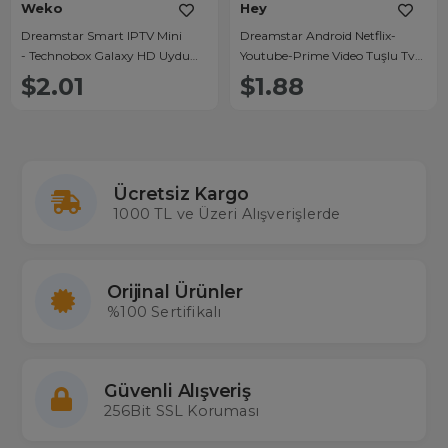
Weko
Hey
Dreamstar Smart IPTV Mini
Dreamstar Android Netflix-
- Technobox Galaxy HD Uydu
Youtube-Prime Video Tuşlu Tv
Kumandası
Uyumlu Uydu Kumandası
$2.01
$1.88
Ücretsiz Kargo
1000 TL ve Üzeri Alışverişlerde
Orijinal Ürünler
%100 Sertifikalı
Güvenli Alışveriş
256Bit SSL Koruması