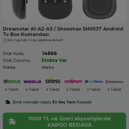
Dreamstar A1-A2-A3 / Showmax SH0037 Android
Tv Box Kumandası
Son 1 günde
6
kişi sepetine ekledi!
14866
Stok Kodu
Stokta Var
Stok Durumu
:
Marka
:
Weko
4 Taksit
4 Taksit
4 Taksit
4 Taksit
4 Taksit
4 Taksit
Şimdi vereceğin sipariş
En Geç Yarın
Kargoda!
1000 TL ve üzeri alışverişlerde
KARGO BEDAVA