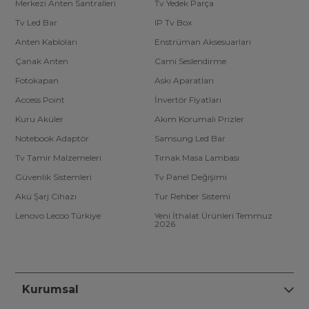
Merkezi Anten Santralleri
Tv Yedek Parça
Tv Led Bar
IP Tv Box
Anten Kabloları
Enstrüman Aksesuarları
Çanak Anten
Cami Seslendirme
Fotokapan
Askı Aparatları
Access Point
İnvertör Fiyatları
Kuru Aküler
Akım Korumalı Prizler
Notebook Adaptör
Samsung Led Bar
Tv Tamir Malzemeleri
Tırnak Masa Lambası
Güvenlik Sistemleri
Tv Panel Değişimi
Akü Şarj Cihazı
Tur Rehber Sistemi
Lenovo Lecoo Türkiye
Yeni İthalat Ürünleri Temmuz
2026
Kurumsal