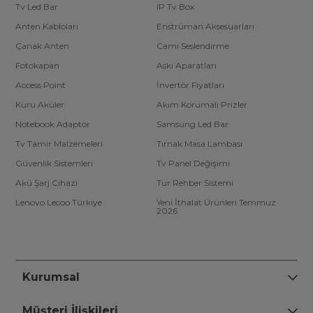
Tv Led Bar
IP Tv Box
Anten Kabloları
Enstrüman Aksesuarları
Çanak Anten
Cami Seslendirme
Fotokapan
Askı Aparatları
Access Point
İnvertör Fiyatları
Kuru Aküler
Akım Korumalı Prizler
Notebook Adaptör
Samsung Led Bar
Tv Tamir Malzemeleri
Tırnak Masa Lambası
Güvenlik Sistemleri
Tv Panel Değişimi
Akü Şarj Cihazı
Tur Rehber Sistemi
Lenovo Lecoo Türkiye
Yeni İthalat Ürünleri Temmuz
2026
Kurumsal
Müşteri İlişkileri