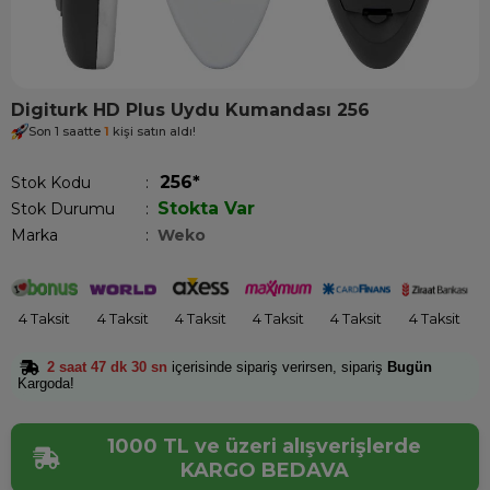
Digiturk HD Plus Uydu Kumandası 256
Son 1 saatte
1
kişi satın aldı!
256*
Stok Kodu
Stokta Var
Stok Durumu
:
Marka
:
Weko
4 Taksit
4 Taksit
4 Taksit
4 Taksit
4 Taksit
4 Taksit
2 saat 47 dk 30 sn
içerisinde sipariş verirsen, sipariş
Bugün
Kargoda!
1000 TL ve üzeri alışverişlerde
KARGO BEDAVA