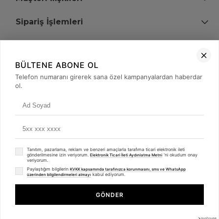
Sipariş İşlemleri
Bize Ulaşın
BÜLTENE ABONE OL
+90 (850) 473 08 08
Telefon numaranı girerek sana özel kampanyalardan haberdar
ol.
Tevfik Bey Mah. Dr. Ali Demir Cd. No:51 Kat:2 Kobi İş Merkezi
Küçükçekmece / İstanbul
Tanıtım, pazarlama, reklam ve benzeri amaçlarla tarafıma ticari elektronik ileti
gönderilmesine izin veriyorum.
'ni okudum onay
Elektronik Ticari İleti Aydınlatma Metni
veriyorum.
Paylaştığım bilgilerin
KVKK kapsamında tarafınızca korunmasını, sms ve WhatsApp
kabul ediyorum.
üzerinden bilgilendirmeleri almayı
© 2008 - 2026
merterelektronik.com
Whatsapp
- Tüm Hakları Saklıdır. Kredi kartı bilgileriniz 256bit SSL sertifikası ile
GÖNDER
korunmaktadır.