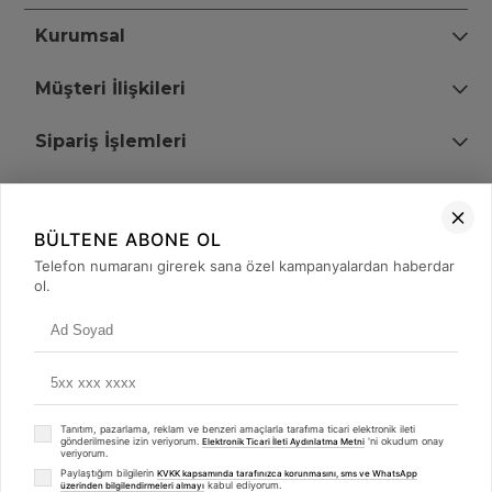
Kurumsal
Müşteri İlişkileri
Sipariş İşlemleri
Bize Ulaşın
BÜLTENE ABONE OL
+90 (850) 473 08 08
Telefon numaranı girerek sana özel kampanyalardan haberdar
ol.
Tevfik Bey Mah. Dr. Ali Demir Cd. No:51 Kat:2 Kobi İş Merkezi
Küçükçekmece / İstanbul
Tanıtım, pazarlama, reklam ve benzeri amaçlarla tarafıma ticari elektronik ileti
gönderilmesine izin veriyorum.
'ni okudum onay
Elektronik Ticari İleti Aydınlatma Metni
veriyorum.
Paylaştığım bilgilerin
KVKK kapsamında tarafınızca korunmasını, sms ve WhatsApp
kabul ediyorum.
üzerinden bilgilendirmeleri almayı