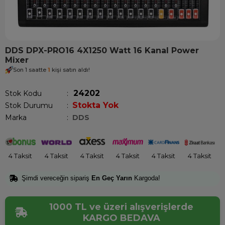
DDS DPX-PRO16 4X1250 Watt 16 Kanal Power
Mixer
Son 1 saatte
1
kişi satın aldı!
24202
Stok Kodu
Stokta Yok
Stok Durumu
:
Marka
:
DDS
4 Taksit
4 Taksit
4 Taksit
4 Taksit
4 Taksit
4 Taksit
Şimdi vereceğin sipariş
En Geç Yarın
Kargoda!
1000 TL ve üzeri alışverişlerde
KARGO BEDAVA