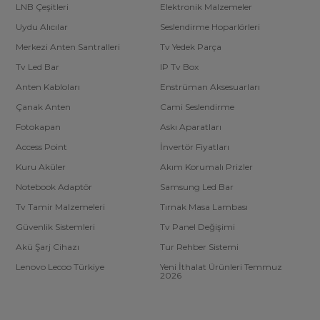
LNB Çeşitleri
Elektronik Malzemeler
Uydu Alıcılar
Seslendirme Hoparlörleri
Merkezi Anten Santralleri
Tv Yedek Parça
Tv Led Bar
IP Tv Box
Anten Kabloları
Enstrüman Aksesuarları
Çanak Anten
Cami Seslendirme
Fotokapan
Askı Aparatları
Access Point
İnvertör Fiyatları
Kuru Aküler
Akım Korumalı Prizler
Notebook Adaptör
Samsung Led Bar
Tv Tamir Malzemeleri
Tırnak Masa Lambası
Güvenlik Sistemleri
Tv Panel Değişimi
Akü Şarj Cihazı
Tur Rehber Sistemi
Lenovo Lecoo Türkiye
Yeni İthalat Ürünleri Temmuz
2026