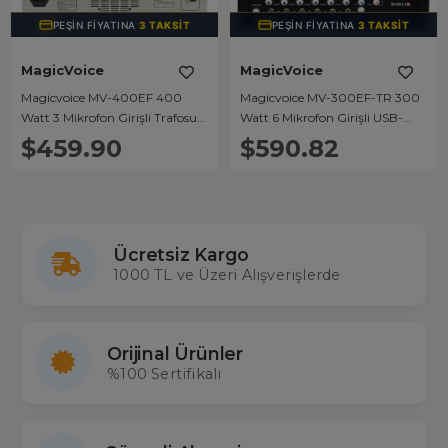
PEŞIN FIYATINA
3 TAKSIT
PEŞIN FIYATINA
3 TAKSIT
MagicVoice
MagicVoice
Magicvoice MV-400EF 400
Magicvoice MV-300EF-TR 300
Watt 3 Mikrofon Girişli Trafosuz
Watt 6 Mikrofon Girişli USB-
Anfi
Bluetooth Destekli Trafolu Mixer
$459.90
$590.82
Anfi
Ücretsiz Kargo
1000 TL ve Üzeri Alışverişlerde
Orijinal Ürünler
%100 Sertifikalı