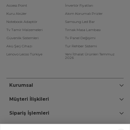
Access Point
İnvertör Fiyatları
Kuru Aküler
Akım Korumalı Prizler
Notebook Adaptör
Samsung Led Bar
Tv Tamir Malzemeleri
Tırnak Masa Lambası
Güvenlik Sistemleri
Tv Panel Değişimi
Akü Şarj Cihazı
Tur Rehber Sistemi
Lenovo Lecoo Türkiye
Yeni İthalat Ürünleri Temmuz
2026
Kurumsal
Müşteri İlişkileri
Sipariş İşlemleri
Bize Ulaşın