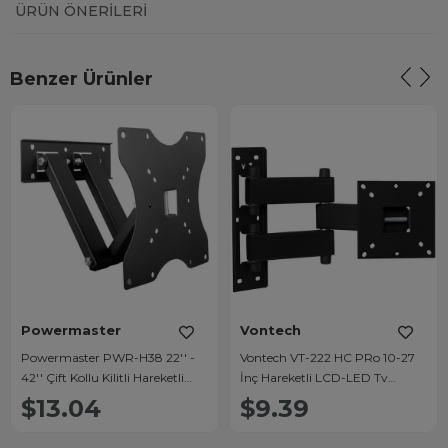
ÜRÜN ÖNERILERI
Benzer Ürünler
Powermaster
Vontech
Powermaster PWR-H38 22'' -
Vontech VT-222 HC PRo 10-27
42'' Çift Kollu Kilitli Hareketli
İnç Hareketli LCD-LED Tv
Duvar Askı Aparatı
Duvar Askı Aparatı
$13.04
$9.39