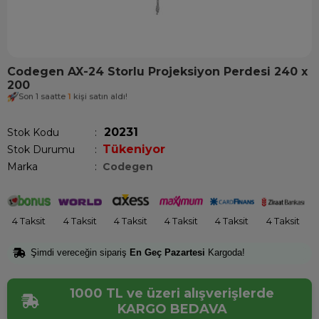
Codegen AX-24 Storlu Projeksiyon Perdesi 240 x
200
Son 1 saatte
1
kişi satın aldı!
20231
Stok Kodu
Tükeniyor
Stok Durumu
:
Marka
:
Codegen
4 Taksit
4 Taksit
4 Taksit
4 Taksit
4 Taksit
4 Taksit
Şimdi vereceğin sipariş
En Geç Pazartesi
Kargoda!
1000 TL ve üzeri alışverişlerde
KARGO BEDAVA