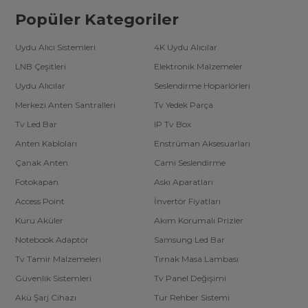
Popüler Kategoriler
Uydu Alıcı Sistemleri
4K Uydu Alıcılar
LNB Çeşitleri
Elektronik Malzemeler
Uydu Alıcılar
Seslendirme Hoparlörleri
Merkezi Anten Santralleri
Tv Yedek Parça
Tv Led Bar
IP Tv Box
Anten Kabloları
Enstrüman Aksesuarları
Çanak Anten
Cami Seslendirme
Fotokapan
Askı Aparatları
Access Point
İnvertör Fiyatları
Kuru Aküler
Akım Korumalı Prizler
Notebook Adaptör
Samsung Led Bar
Tv Tamir Malzemeleri
Tırnak Masa Lambası
Güvenlik Sistemleri
Tv Panel Değişimi
Akü Şarj Cihazı
Tur Rehber Sistemi