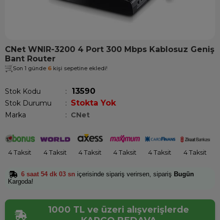
CNet WNIR-3200 4 Port 300 Mbps Kablosuz Geniş
Bant Router
Son 1 günde
6
kişi sepetine ekledi!
13590
Stok Kodu
Stokta Yok
Stok Durumu
:
Marka
:
CNet
4 Taksit
4 Taksit
4 Taksit
4 Taksit
4 Taksit
4 Taksit
6 saat 54 dk 03 sn
içerisinde sipariş verirsen, sipariş
Bugün
Kargoda!
1000 TL ve üzeri alışverişlerde