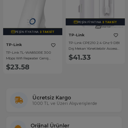
PEŞIN FIYATINA
3 TAKSIT
PEŞIN FIYATINA
3 TAKSIT
TP-Link
TP-Link CPE210 2.4 Ghz 9 DBI
TP-Link
Dış Mekan Yönetilebilir Access
TP-Link TL-WA850RE 300
Point
$41.33
Mbps Wifi Repeater Geniş
Menzil
$23.58
Ücretsiz Kargo
1000 TL ve Üzeri Alışverişlerde
Orijinal Ürünler