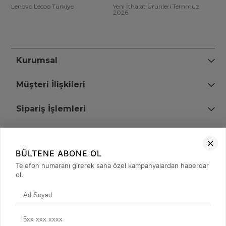
Lenovo Lecoo Türkiye
Yeni İthalat Ürünleri Temmuz
2026
Kurumsal
Müşteri İlişkileri
Sipariş İşlemleri
Bize Ulaşın
BÜLTENE ABONE OL
+90 (850) 473 08 08
Telefon numaranı girerek sana özel kampanyalardan haberdar
ol.
Tevfik Bey Mah. Dr. Ali Demir Cd. No:51 Kat:2 Kobi İş Merkezi
Küçükçekmece / İstanbul