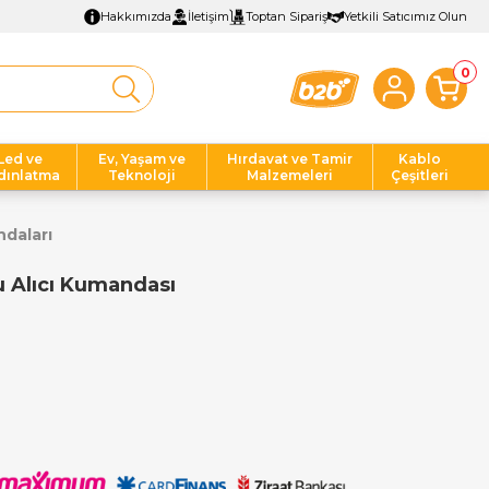
Hakkımızda
İletişim
Toptan Sipariş
Yetkili Satıcımız Olun
0
Led ve
Ev, Yaşam ve
Hırdavat ve Tamir
Kablo
dınlatma
Teknoloji
Malzemeleri
Çeşitleri
daları
 Alıcı Kumandası