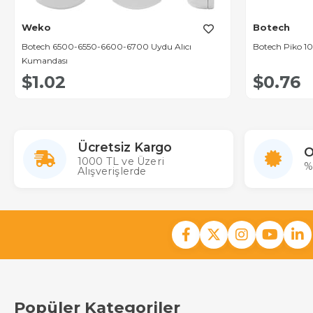
Weko
Botech
Botech 6500-6550-6600-6700 Uydu Alıcı
Botech Piko 10
Kumandası
$1.02
$0.76
Ücretsiz Kargo
O
1000 TL ve Üzeri
%
Alışverişlerde
Popüler Kategoriler