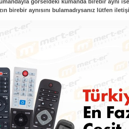
umandayla görseldeki kumanda birebir aynı ise 
n birebir aynısını bulamadıysanız lütfen iletiş