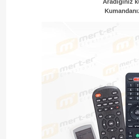
Aradığınız k
Kumandanızı