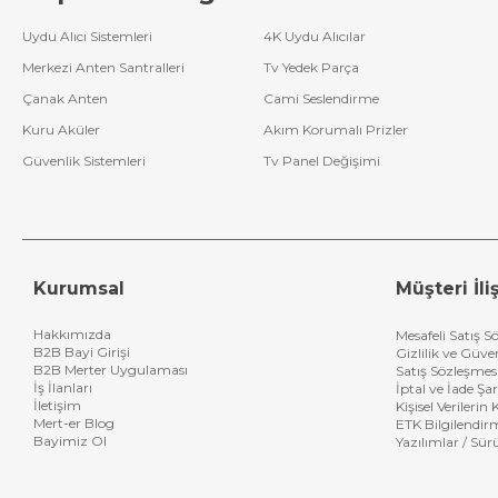
Uydu Alıcı Sistemleri
4K Uydu Alıcılar
Merkezi Anten Santralleri
Tv Yedek Parça
Çanak Anten
Cami Seslendirme
Kuru Aküler
Akım Korumalı Prizler
Güvenlik Sistemleri
Tv Panel Değişimi
Kurumsal
Müşteri İliş
Hakkımızda
Mesafeli Satış S
B2B Bayi Girişi
Gizlilik ve Güve
B2B Merter Uygulaması
Satış Sözleşmes
İş İlanları
İptal ve İade Şar
İletişim
Kişisel Verileri
Mert-er Blog
ETK Bilgilendir
Bayimiz Ol
Yazılımlar / Sür