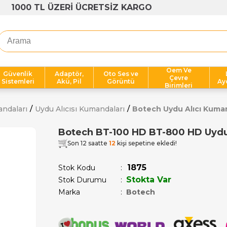
1000 TL ÜZERİ ÜCRETSİZ KARGO
Oem Ve
Güvenlik
Adaptör,
Oto Ses ve
Çevre
Sistemleri
Akü, Pil
Görüntü
Ay
Birimleri
andaları
Uydu Alıcısı Kumandaları
Botech Uydu Alıcı Kuman
Botech BT-100 HD BT-800 HD Uydu
Son 12 saatte
12
kişi sepetine ekledi!
1875
Stok Kodu
Stokta Var
Stok Durumu
:
Marka
:
Botech