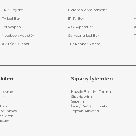
LNB Çeşitleri
Elektronik Malzemeler
U
Tv Led Bar
IP Tv Box
A
Fotokapan
Askı Aparatları
A
Notebook Adaptör
Samsung Led Bar
T
Akü Şarj Cihazı
Tur Rehber Sistemi
L
kileri
Sipariş İşlemleri
özleşmesi
Havale Bildirim Formu
nlik
Siparişlerim
i
Sepetim
tları
İade / Değişim Talebi
n Korunması
Toptan Alışveriş
me Metni
ücüler