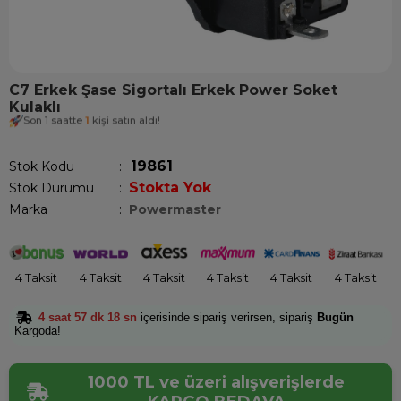
C7 Erkek Şase Sigortalı Erkek Power Soket
Kulaklı
Son 1 saatte
1
kişi satın aldı!
19861
Stok Kodu
Stokta Yok
Stok Durumu
:
Marka
:
Powermaster
4 Taksit
4 Taksit
4 Taksit
4 Taksit
4 Taksit
4 Taksit
4 saat 57 dk 18 sn
içerisinde sipariş verirsen, sipariş
Bugün
Kargoda!
1000 TL ve üzeri alışverişlerde