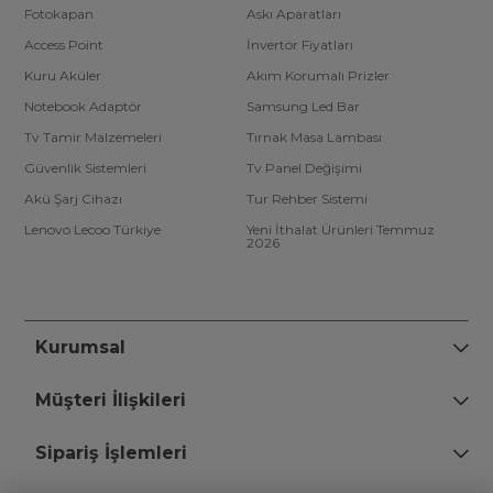
Fotokapan
Askı Aparatları
Access Point
İnvertör Fiyatları
Kuru Aküler
Akım Korumalı Prizler
Notebook Adaptör
Samsung Led Bar
Tv Tamir Malzemeleri
Tırnak Masa Lambası
Güvenlik Sistemleri
Tv Panel Değişimi
Akü Şarj Cihazı
Tur Rehber Sistemi
Lenovo Lecoo Türkiye
Yeni İthalat Ürünleri Temmuz
2026
Kurumsal
Müşteri İlişkileri
Sipariş İşlemleri