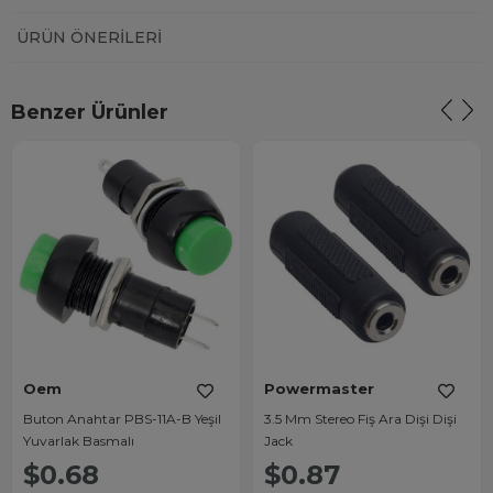
ÜRÜN ÖNERILERI
Benzer Ürünler
Oem
Powermaster
Buton Anahtar PBS-11A-B Yeşil
3.5 Mm Stereo Fiş Ara Dişi Dişi
Yuvarlak Basmalı
Jack
$0.68
$0.87