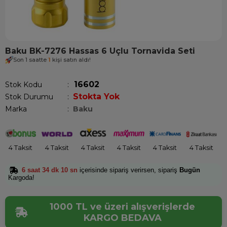
Baku BK-7276 Hassas 6 Uçlu Tornavida Seti
Son 1 saatte
1
kişi satın aldı!
16602
Stok Kodu
Stokta Yok
Stok Durumu
:
Marka
:
Baku
4 Taksit
4 Taksit
4 Taksit
4 Taksit
4 Taksit
4 Taksit
6 saat 34 dk 10 sn
içerisinde sipariş verirsen, sipariş
Bugün
Kargoda!
1000 TL ve üzeri alışverişlerde
KARGO BEDAVA