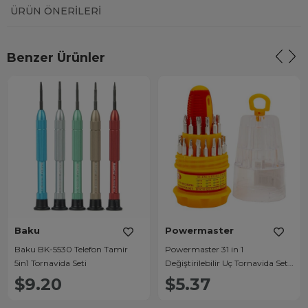
ÜRÜN ÖNERILERI
Benzer Ürünler
Baku
Powermaster
Baku BK-5530 Telefon Tamir
Powermaster 31 in 1
5in1 Tornavida Seti
Değiştirilebilir Uç Tornavida Set
Huajun
$9.20
$5.37