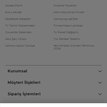
Access Point
İnvertör Fiyatları
Kuru Aküler
Akım Korumalı Prizler
Notebook Adaptör
Samsung Led Bar
Tv Tamir Malzemeleri
Tırnak Masa Lambası
Güvenlik Sistemleri
Tv Panel Değişimi
Akü Şarj Cihazı
Tur Rehber Sistemi
Lenovo Lecoo Türkiye
Yeni İthalat Ürünleri Temmuz
2026
Kurumsal
Müşteri İlişkileri
Sipariş İşlemleri