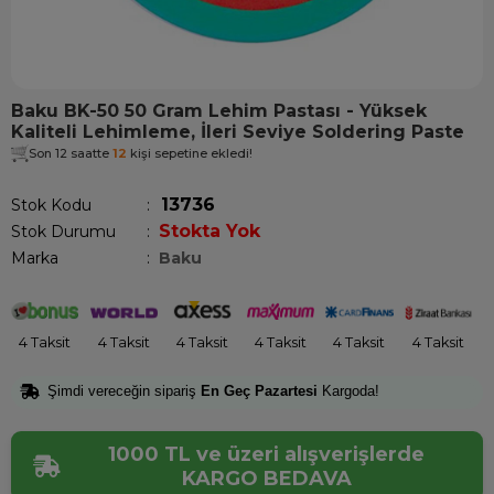
Baku BK-50 50 Gram Lehim Pastası - Yüksek
Kaliteli Lehimleme, İleri Seviye Soldering Paste
Son 12 saatte
12
kişi sepetine ekledi!
13736
Stok Kodu
Stokta Yok
Stok Durumu
:
Marka
:
Baku
4 Taksit
4 Taksit
4 Taksit
4 Taksit
4 Taksit
4 Taksit
Şimdi vereceğin sipariş
En Geç Pazartesi
Kargoda!
1000 TL ve üzeri alışverişlerde
KARGO BEDAVA