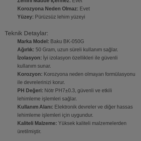
Zehirli Madde İçermez:
Evet
Korozyona Neden Olmaz:
Evet
Yüzey:
Pürüzsüz lehim yüzeyi
Teknik Detaylar:
Marka Model:
Baku BK-050G
Ağırlık:
50 Gram, uzun süreli kullanım sağlar.
İzolasyon:
İyi izolasyon özellikleri ile güvenli
kullanım sunar.
Korozyon:
Korozyona neden olmayan formülasyonu
ile devrelerinizi korur.
PH Değeri:
Nötr PH7±0.3, güvenli ve etkili
lehimleme işlemleri sağlar.
Kullanım Alanı:
Elektronik devreler ve diğer hassas
lehimleme işlemleri için uygundur.
Kaliteli Malzeme:
Yüksek kaliteli malzemelerden
üretilmiştir.