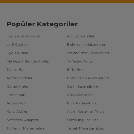
Popüler Kategoriler
Uydu Alıcı Sistemleri
4K Uydu Alıcılar
LNB Çeşitleri
Elektronik Malzemeler
Uydu Alıcılar
Seslendirme Hoparlörleri
Merkezi Anten Santralleri
Tv Yedek Parça
Tv Led Bar
IP Tv Box
Anten Kabloları
Enstrüman Aksesuarları
Çanak Anten
Cami Seslendirme
Fotokapan
Askı Aparatları
Access Point
İnvertör Fiyatları
Kuru Aküler
Akım Korumalı Prizler
Notebook Adaptör
Samsung Led Bar
Tv Tamir Malzemeleri
Tırnak Masa Lambası