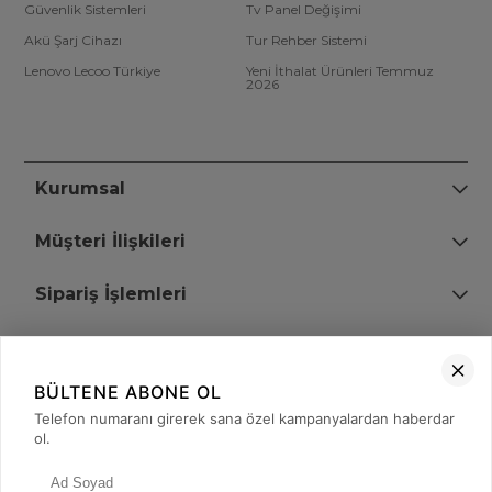
Güvenlik Sistemleri
Tv Panel Değişimi
Akü Şarj Cihazı
Tur Rehber Sistemi
Lenovo Lecoo Türkiye
Yeni İthalat Ürünleri Temmuz
2026
Kurumsal
Müşteri İlişkileri
Sipariş İşlemleri
Bize Ulaşın
BÜLTENE ABONE OL
+90 (850) 473 08 08
Telefon numaranı girerek sana özel kampanyalardan haberdar
ol.
Tevfik Bey Mah. Dr. Ali Demir Cd. No:51 Kat:2 Kobi İş Merkezi
Küçükçekmece / İstanbul