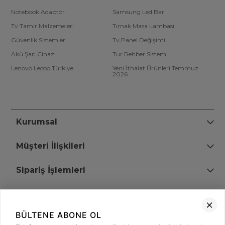
Notebook Adaptör
Samsung Led Bar
Tv Tamir Malzemeleri
Tırnak Masa Lambası
Güvenlik Sistemleri
Tv Panel Değişimi
Akü Şarj Cihazı
Tur Rehber Sistemi
Lenovo Lecoo Türkiye
Yeni İthalat Ürünleri Temmuz
2026
Kurumsal
Müşteri İlişkileri
Sipariş İşlemleri
Bize Ulaşın
BÜLTENE ABONE OL
+90 (850) 473 08 08