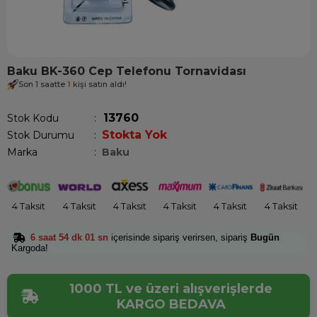
Baku BK-360 Cep Telefonu Tornavidası
Son 1 saatte
1
kişi satın aldı!
13760
Stok Kodu
Stokta Yok
Stok Durumu
:
Marka
:
Baku
4 Taksit
4 Taksit
4 Taksit
4 Taksit
4 Taksit
4 Taksit
6 saat 54 dk 00 sn
içerisinde sipariş verirsen, sipariş
Bugün
Kargoda!
1000 TL ve üzeri alışverişlerde
KARGO BEDAVA