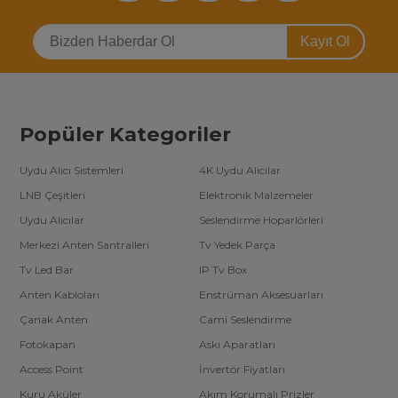
Kayıt Ol
Popüler Kategoriler
Uydu Alıcı Sistemleri
4K Uydu Alıcılar
LNB Çeşitleri
Elektronik Malzemeler
Uydu Alıcılar
Seslendirme Hoparlörleri
Merkezi Anten Santralleri
Tv Yedek Parça
Tv Led Bar
IP Tv Box
Anten Kabloları
Enstrüman Aksesuarları
Çanak Anten
Cami Seslendirme
Fotokapan
Askı Aparatları
Access Point
İnvertör Fiyatları
Kuru Aküler
Akım Korumalı Prizler