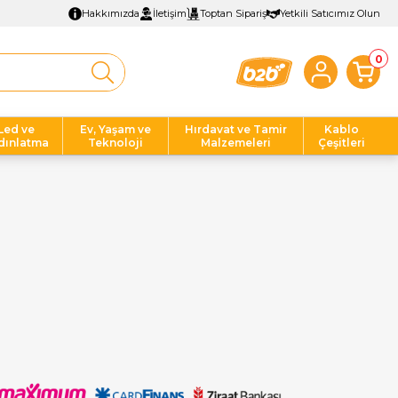
Hakkımızda
İletişim
Toptan Sipariş
Yetkili Satıcımız Olun
0
Led ve
Ev, Yaşam ve
Hırdavat ve Tamir
Kablo
dınlatma
Teknoloji
Malzemeleri
Çeşitleri