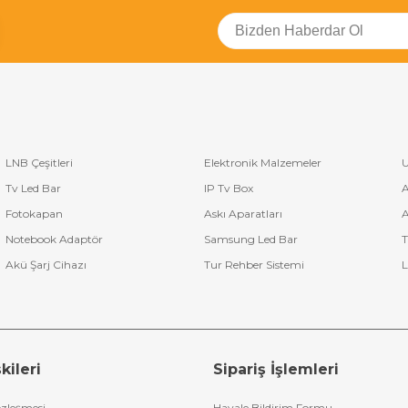
LNB Çeşitleri
Elektronik Malzemeler
U
Tv Led Bar
IP Tv Box
A
Fotokapan
Askı Aparatları
A
Notebook Adaptör
Samsung Led Bar
T
Akü Şarj Cihazı
Tur Rehber Sistemi
L
kileri
Sipariş İşlemleri
özleşmesi
Havale Bildirim Formu