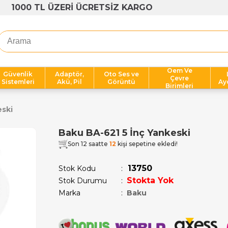
1000 TL ÜZERİ ÜCRETSİZ KARGO
Oem Ve
Güvenlik
Adaptör,
Oto Ses ve
Çevre
Sistemleri
Akü, Pil
Görüntü
Ay
Birimleri
ski
Baku BA-621 5 İnç Yankeski
Son 12 saatte
12
kişi sepetine ekledi!
13750
Stok Kodu
Stokta Yok
Stok Durumu
:
Marka
:
Baku