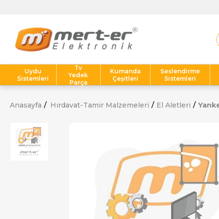
Tv
Uydu
Kumanda
Seslendirme
Yedek
Sistemleri
Çeşitleri
Sistemleri
Parça
Anasayfa
Hırdavat-Tamir Malzemeleri
El Aletleri
Yanke