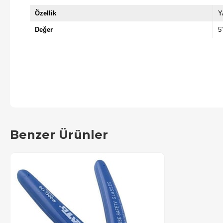
Özellik
Y
Değer
5
Benzer Ürünler