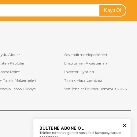
Kayıt Ol
ydu Alıcılar
Seslendirme Hoparlörleri
nten Kabloları
Enstrüman Aksesuarları
ccess Point
İnvertör Fiyatları
v Tamir Malzemeleri
Tırnak Masa Lambası
enovo Lecoo Türkiye
Yeni İthalat Ürünleri Temmuz 2026
Bize Ulaşın
BÜLTENE ABONE OL
+90 (850) 473 08 08
Telefon numaranı girerek sana özel kampanyalardan