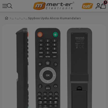
0
Spybox Uydu Alıcısı Kumandaları