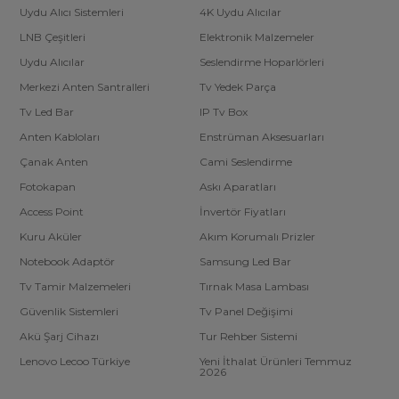
Uydu Alıcı Sistemleri
4K Uydu Alıcılar
LNB Çeşitleri
Elektronik Malzemeler
Uydu Alıcılar
Seslendirme Hoparlörleri
Merkezi Anten Santralleri
Tv Yedek Parça
Tv Led Bar
IP Tv Box
Anten Kabloları
Enstrüman Aksesuarları
Çanak Anten
Cami Seslendirme
Fotokapan
Askı Aparatları
Access Point
İnvertör Fiyatları
Kuru Aküler
Akım Korumalı Prizler
Notebook Adaptör
Samsung Led Bar
Tv Tamir Malzemeleri
Tırnak Masa Lambası
Güvenlik Sistemleri
Tv Panel Değişimi
Akü Şarj Cihazı
Tur Rehber Sistemi
Lenovo Lecoo Türkiye
Yeni İthalat Ürünleri Temmuz
2026