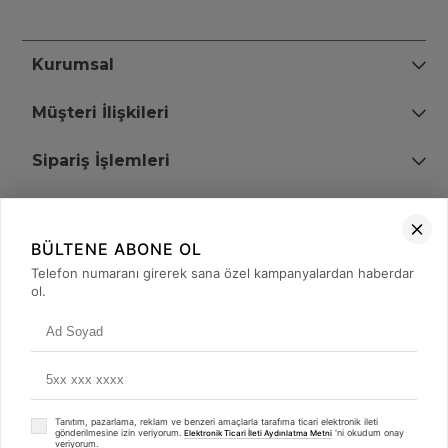
Kurumsal
Müşteri İlişkileri
Sipariş İşlemleri
Bize Ulaşın
BÜLTENE ABONE OL
+90 (850) 473 08 08
Telefon numaranı girerek sana özel kampanyalardan haberdar
ol.
Tevfik Bey Mah. Dr. Ali Demir Cd. No:51 Kat:2 Kobi İş Merkezi
Küçükçekmece / İstanbul
Tanıtım, pazarlama, reklam ve benzeri amaçlarla tarafıma ticari elektronik ileti
gönderilmesine izin veriyorum.
'ni okudum onay
Elektronik Ticari İleti Aydınlatma Metni
veriyorum.