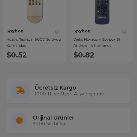
Spybox
Spybox
Huayu Techstar 9000 Sd Uydu
Weko Novacom Spybox S9
Kumandası
Android 4k Kumanda
$0.52
$0.82
Ücretsiz Kargo
1000 TL ve Üzeri Alışverişlerde
Orijinal Ürünler
%100 Sertifikalı