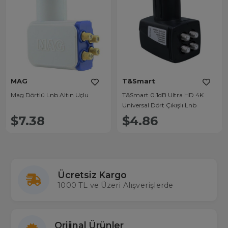
MAG
T&Smart
Mag Dörtlü Lnb Altın Uçlu
T&Smart 0.1dB Ultra HD 4K
Universal Dört Çıkışlı Lnb
$7.38
$4.86
Ücretsiz Kargo
1000 TL ve Üzeri Alışverişlerde
Orijinal Ürünler