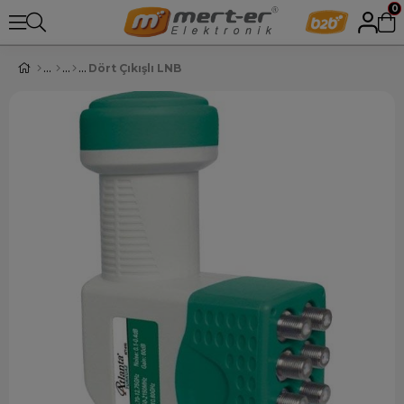
0
Dört Çıkışlı LNB