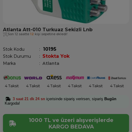
Atlanta Att-010 Turkuaz Sekizli Lnb
Son 12 saatte
12
kişi sepetine ekledi!
10195
Stok Kodu
Stokta Yok
Stok Durumu
:
Marka
:
Atlanta
4 Taksit
4 Taksit
4 Taksit
4 Taksit
4 Taksit
4 Taksit
3 saat 21 dk 23 sn
içerisinde sipariş verirsen, sipariş
Bugün
Kargoda!
1000 TL ve üzeri alışverişlerde
KARGO BEDAVA