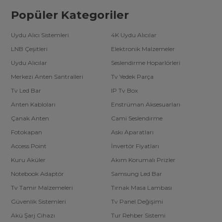
Popüler Kategoriler
Uydu Alıcı Sistemleri
4K Uydu Alıcılar
LNB Çeşitleri
Elektronik Malzemeler
Uydu Alıcılar
Seslendirme Hoparlörleri
Merkezi Anten Santralleri
Tv Yedek Parça
Tv Led Bar
IP Tv Box
Anten Kabloları
Enstrüman Aksesuarları
Çanak Anten
Cami Seslendirme
Fotokapan
Askı Aparatları
Access Point
İnvertör Fiyatları
Kuru Aküler
Akım Korumalı Prizler
Notebook Adaptör
Samsung Led Bar
Tv Tamir Malzemeleri
Tırnak Masa Lambası
Güvenlik Sistemleri
Tv Panel Değişimi
Akü Şarj Cihazı
Tur Rehber Sistemi