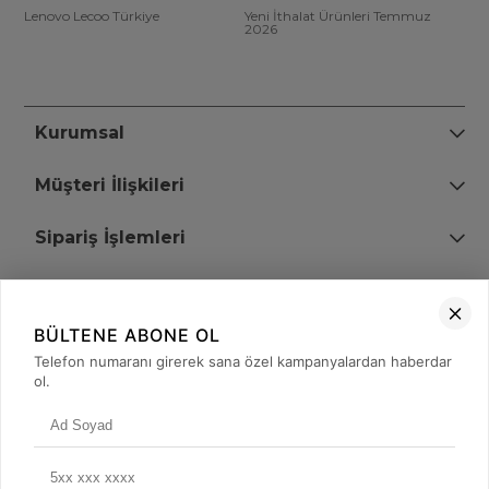
Lenovo Lecoo Türkiye
Yeni İthalat Ürünleri Temmuz
2026
Kurumsal
Müşteri İlişkileri
Sipariş İşlemleri
Bize Ulaşın
BÜLTENE ABONE OL
+90 (850) 473 08 08
Telefon numaranı girerek sana özel kampanyalardan haberdar
ol.
Tevfik Bey Mah. Dr. Ali Demir Cd. No:51 Kat:2 Kobi İş Merkezi
Küçükçekmece / İstanbul