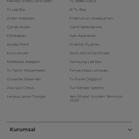
Merkezi Anten Santralleri
Tv Yedek Parça
Tv Led Bar
IP Tv Box
Anten Kabloları
Enstrüman Aksesuarları
Çanak Anten
Cami Seslendirme
Fotokapan
Askı Aparatları
Access Point
İnvertör Fiyatları
Kuru Aküler
Akım Korumalı Prizler
Notebook Adaptör
Samsung Led Bar
Tv Tamir Malzemeleri
Tırnak Masa Lambası
Güvenlik Sistemleri
Tv Panel Değişimi
Akü Şarj Cihazı
Tur Rehber Sistemi
Lenovo Lecoo Türkiye
Yeni İthalat Ürünleri Temmuz
2026
Kurumsal