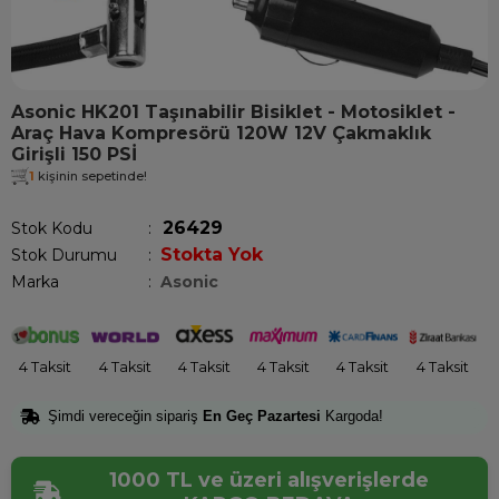
Asonic HK201 Taşınabilir Bisiklet - Motosiklet -
Araç Hava Kompresörü 120W 12V Çakmaklık
Girişli 150 PSİ
1
kişinin sepetinde!
26429
Stok Kodu
Stokta Yok
Stok Durumu
:
Marka
:
Asonic
4 Taksit
4 Taksit
4 Taksit
4 Taksit
4 Taksit
4 Taksit
Şimdi vereceğin sipariş
En Geç Pazartesi
Kargoda!
1000 TL ve üzeri alışverişlerde