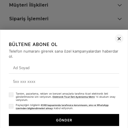
Müşteri İlişkileri
Sipariş İşlemleri
Bize Ulaşın
BÜLTENE ABONE OL
+90 (850) 473 08 08
Telefon numaranı girerek sana özel kampanyalardan haberdar
ol.
Tevfik Bey Mah. Dr. Ali Demir Cd. No:51 Kat:2 Kobi İş Merkezi
Küçükçekmece / İstanbul
Tanıtım, pazarlama, reklam ve benzeri amaçlarla tarafıma ticari elektronik ileti
gönderilmesine izin veriyorum.
'ni okudum onay
Elektronik Ticari İleti Aydınlatma Metni
veriyorum.
Paylaştığım bilgilerin
KVKK kapsamında tarafınızca korunmasını, sms ve WhatsApp
kabul ediyorum.
üzerinden bilgilendirmeleri almayı
© 2008 - 2026
merterelektronik.com
Whatsapp
- Tüm Hakları Saklıdır. Kredi kartı bilgileriniz 256bit SSL sertifikası ile
GÖNDER
korunmaktadır.