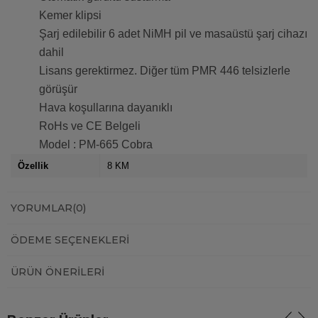
Kemer klipsi
Şarj edilebilir 6 adet NiMH pil ve masaüstü şarj cihazı
dahil
Lisans gerektirmez. Diğer tüm PMR 446 telsizlerle
görüşür
Hava koşullarına dayanıklı
RoHs ve CE Belgeli
Model : PM-665 Cobra
Özellik
8 KM
YORUMLAR
(0)
ÖDEME SEÇENEKLERI
ÜRÜN ÖNERILERI