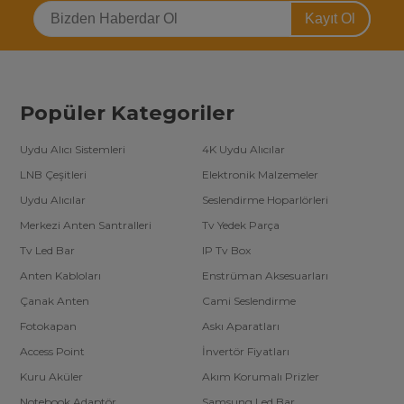
Kayıt Ol
Popüler Kategoriler
Uydu Alıcı Sistemleri
4K Uydu Alıcılar
LNB Çeşitleri
Elektronik Malzemeler
Uydu Alıcılar
Seslendirme Hoparlörleri
Merkezi Anten Santralleri
Tv Yedek Parça
Tv Led Bar
IP Tv Box
Anten Kabloları
Enstrüman Aksesuarları
Çanak Anten
Cami Seslendirme
Fotokapan
Askı Aparatları
Access Point
İnvertör Fiyatları
Kuru Aküler
Akım Korumalı Prizler
Notebook Adaptör
Samsung Led Bar