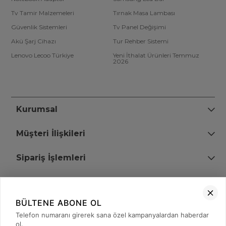
Tv Tamir Malzemeleri
Tırnak Masa Lambası
Güvenlik Sistemleri
Tv Panel Değişimi
Akü Şarj Cihazı
Tur Rehber Sistemi
Lenovo Lecoo Türkiye
Yeni İthalat Ürünleri Temmuz
2026
Kurumsal
Müşteri İlişkileri
Sipariş İşlemleri
Bize Ulaşın
BÜLTENE ABONE OL
+90 (850) 473 08 08
Telefon numaranı girerek sana özel kampanyalardan haberdar
ol.
Tevfik Bey Mah. Dr. Ali Demir Cd. No:51 Kat:2 Kobi İş Merkezi