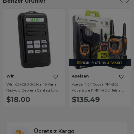
Benzer Ürünler
PEŞIN FIYATINA
3 TAKSIT
Wln
Aselsan
Wln KD-C80 3-5 Km 16 Kanal
AselsanNET Cobra PM-865
Radyolu Deprem Çantası İçin
Adventure PMR446 El Telsizi
Mini Telsiz
LCD Ekranlı 10 Km Menzilli 16
$18.00
$135.49
Kanal
Ücretsiz Kargo