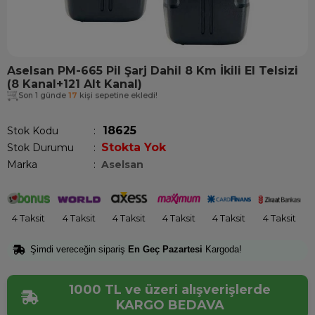
Aselsan PM-665 Pil Şarj Dahil 8 Km İkili El Telsizi
(8 Kanal+121 Alt Kanal)
Son 1 günde
17
kişi sepetine ekledi!
18625
Stok Kodu
Stokta Yok
Stok Durumu
:
Marka
:
Aselsan
4 Taksit
4 Taksit
4 Taksit
4 Taksit
4 Taksit
4 Taksit
Şimdi vereceğin sipariş
En Geç Pazartesi
Kargoda!
1000 TL ve üzeri alışverişlerde
KARGO BEDAVA