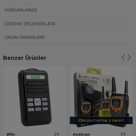
YORUMLAR
(0)
ÖDEME SEÇENEKLERI
ÜRÜN ÖNERILERI
Benzer Ürünler
PEŞIN FIYATINA
3 TAKSIT
Wln
Aselsan