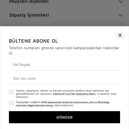
Müşteri İlişkileri
Sipariş İşlemleri
Bize Ulaşın
BÜLTENE ABONE OL
+90 (850) 473 08 08
Telefon numaranı girerek sana özel kampanyalardan haberdar
ol.
Tevfik Bey Mah. Dr. Ali Demir Cd. No:51 Kat:2 Kobi İş Merkezi
Küçükçekmece / İstanbul
Tanıtım, pazarlama, reklam ve benzeri amaçlarla tarafıma ticari elektronik ileti
gönderilmesine izin veriyorum.
'ni okudum onay
Elektronik Ticari İleti Aydınlatma Metni
veriyorum.
Paylaştığım bilgilerin
KVKK kapsamında tarafınızca korunmasını, sms ve WhatsApp
kabul ediyorum.
üzerinden bilgilendirmeleri almayı
© 2008 - 2026
merterelektronik.com
Whatsapp
- Tüm Hakları Saklıdır. Kredi kartı bilgileriniz 256bit SSL sertifikası ile
GÖNDER
korunmaktadır.