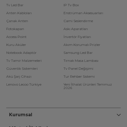
Tv Led Bar
IP Tv Box
Anten Kabloları
Enstrüman Aksesuarları
Çanak Anten
Cami Seslendirme
Fotokapan
Askı Aparatları
Access Point
İnvertör Fiyatları
Kuru Aküler
Akım Korumalı Prizler
Notebook Adaptör
Samsung Led Bar
Tv Tamir Malzemeleri
Tırnak Masa Lambası
Güvenlik Sistemleri
Tv Panel Değişimi
Akü Şarj Cihazı
Tur Rehber Sistemi
Lenovo Lecoo Türkiye
Yeni İthalat Ürünleri Temmuz
2026
Kurumsal