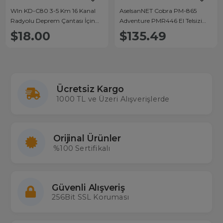
Wln KD-C80 3-5 Km 16 Kanal
AselsanNET Cobra PM-865
Radyolu Deprem Çantası İçin
Adventure PMR446 El Telsizi
Mini Telsiz
LCD Ekranlı 10 Km Menzilli 16
$18.00
$135.49
Kanal
Ücretsiz Kargo
1000 TL ve Üzeri Alışverişlerde
Orijinal Ürünler
%100 Sertifikalı
Güvenli Alışveriş
256Bit SSL Koruması