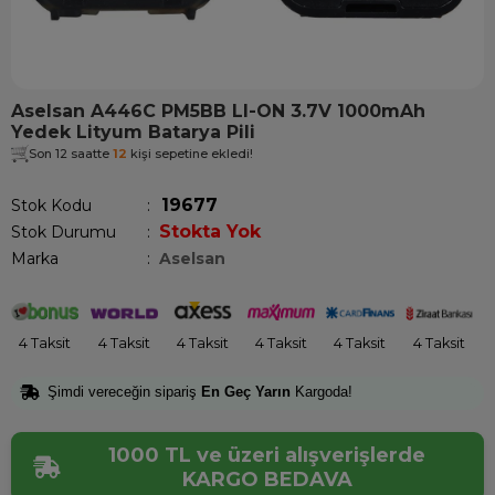
Aselsan A446C PM5BB LI-ON 3.7V 1000mAh
Yedek Lityum Batarya Pili
Son 12 saatte
12
kişi sepetine ekledi!
19677
Stok Kodu
Stokta Yok
Stok Durumu
:
Marka
:
Aselsan
4 Taksit
4 Taksit
4 Taksit
4 Taksit
4 Taksit
4 Taksit
Şimdi vereceğin sipariş
En Geç Yarın
Kargoda!
1000 TL ve üzeri alışverişlerde
KARGO BEDAVA