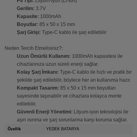
Pil Tipi:
Lityum-İyon (Li-Ion)
Gerilim:
3.7V
Kapasite:
1000mAh
Boyutlar:
85 x 50 x 15 mm
Şarj Girişi:
Type-C kablo ile şarj edilebilir
Neden Tercih Etmelisiniz?:
Uzun Ömürlü Kullanım:
1000mAh kapasitesi ile
cihazlarınıza uzun süreli enerji sağlar.
Kolay Şarj İmkanı:
Type-C kablo ile hızlı ve pratik bir
şekilde şarj edilebilir, böylece her an kullanıma hazır.
Kompakt Tasarım:
85 x 50 x 15 mm boyutları
sayesinde taşınabilir ve cihazlara kolayca monte
edilebilir.
Güvenli Enerji Yönetimi:
Lityum-iyon teknolojisi ile
aşırı ısınma ve şarj sorunlarına karşı koruma sağlar.
Özellik
YEDEK BATARYA