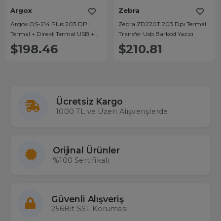
Argox
Zebra
Argox OS-214 Plus 203 DPI
Zebra ZD220T 203 Dpı Termal
Termal + Direkt Termal USB +
Transfer Usb Barkod Yazıcı
Ethernet Fiş Yazıcı
$198.46
$210.81
Ücretsiz Kargo
1000 TL ve Üzeri Alışverişlerde
Orijinal Ürünler
%100 Sertifikalı
Güvenli Alışveriş
256Bit SSL Koruması