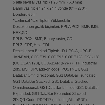
5 alfa sayısal yazı tipi (1,25 mm ~ 6,0 mm)
Dahili yazı tipleri 24 x 24 4 yönde (0° ~ 270°)
Döndürülebilir
Yazılımsal Yazı Tipleri Yüklenebilir
Desteklenen grafik biçimleri: PPLA PCX, BMP, IMG,
HEX,GDI
PPLB: PCX, BMP, Binary raster, GDI
PPLZ: GRF, Hex, GDI
Desteklenen Barkod Tipleri: 1D UPC-A, UPC-E,
JAN/EAN, CODE39, CODE93, CODE128, GS1-128
(UCC/EAN128), CODABAR (NW-7), ITF, Industrial
2of5, MSI, UPCadd-on code, POSTNET, GS1
DataBar Omnidirectional, GS1 DataBar Truncated,
GS1 DataBar Stacked, GS1 DataBar Stacked
Omnidirecional, GS1DataBar Limited, GS1 DataBar
Expanded, GS1DataBar Expanded Stacked
2D: QR Code, PDF417 (includingMicroPDF),