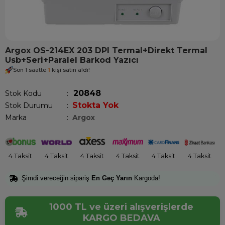
Argox OS-214EX 203 DPI Termal+Direkt Termal
Usb+Seri+Paralel Barkod Yazıcı
Son 1 saatte
1
kişi satın aldı!
20848
Stok Kodu
Stokta Yok
Stok Durumu
:
Marka
:
Argox
4 Taksit
4 Taksit
4 Taksit
4 Taksit
4 Taksit
4 Taksit
Şimdi vereceğin sipariş
En Geç Yarın
Kargoda!
1000 TL ve üzeri alışverişlerde
KARGO BEDAVA