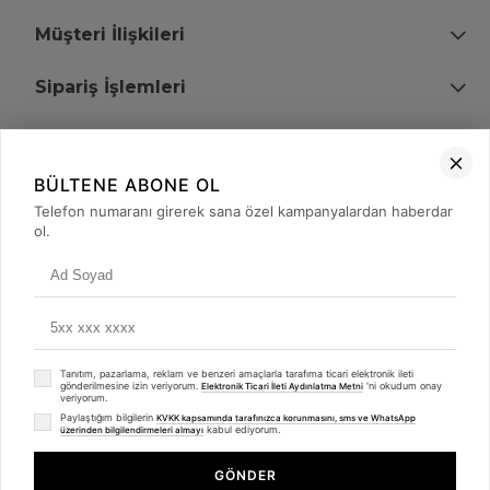
Müşteri İlişkileri
Sipariş İşlemleri
Bize Ulaşın
BÜLTENE ABONE OL
+90 (850) 473 08 08
Telefon numaranı girerek sana özel kampanyalardan haberdar
ol.
Tevfik Bey Mah. Dr. Ali Demir Cd. No:51 Kat:2 Kobi İş Merkezi
Küçükçekmece / İstanbul
Tanıtım, pazarlama, reklam ve benzeri amaçlarla tarafıma ticari elektronik ileti
gönderilmesine izin veriyorum.
'ni okudum onay
Elektronik Ticari İleti Aydınlatma Metni
veriyorum.
Paylaştığım bilgilerin
KVKK kapsamında tarafınızca korunmasını, sms ve WhatsApp
kabul ediyorum.
üzerinden bilgilendirmeleri almayı
© 2008 - 2026
merterelektronik.com
Whatsapp
- Tüm Hakları Saklıdır. Kredi kartı bilgileriniz 256bit SSL sertifikası ile
GÖNDER
korunmaktadır.