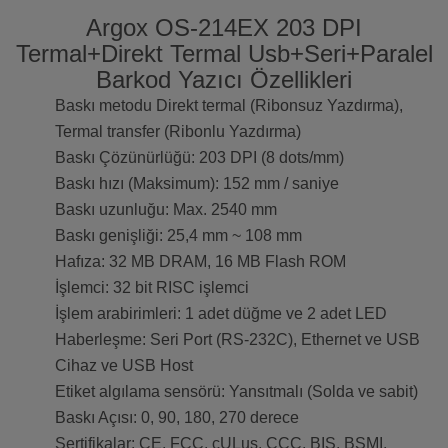
Argox OS-214EX 203 DPI
Termal+Direkt Termal Usb+Seri+Paralel
Barkod Yazıcı Özellikleri
Baskı metodu Direkt termal (Ribonsuz Yazdırma),
Termal transfer (Ribonlu Yazdırma)
Baskı Çözünürlüğü: 203 DPI (8 dots/mm)
Baskı hızı (Maksimum): 152 mm / saniye
Baskı uzunluğu: Max. 2540 mm
Baskı genişliği: 25,4 mm ~ 108 mm
Hafıza: 32 MB DRAM, 16 MB Flash ROM
İşlemci: 32 bit RISC işlemci
İşlem arabirimleri: 1 adet düğme ve 2 adet LED
Haberleşme: Seri Port (RS-232C), Ethernet ve USB
Cihaz ve USB Host
Etiket algılama sensörü: Yansıtmalı (Solda ve sabit)
Baskı Açısı: 0, 90, 180, 270 derece
Sertifikalar: CE, FCC, cULus, CCC, BIS, BSMI,