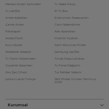
Merkezi Anten Santralleri
Tv Yedek Parça
Tv Led Bar
IP Tv Box
Anten Kabloları
Enstrüman Aksesuarları
Çanak Anten
Cami Seslendirme
Fotokapan
Askı Aparatları
Access Point
İnvertör Fiyatları
Kuru Aküler
Akım Korumalı Prizler
Notebook Adaptör
Samsung Led Bar
Tv Tamir Malzemeleri
Tırnak Masa Lambası
Güvenlik Sistemleri
Tv Panel Değişimi
Akü Şarj Cihazı
Tur Rehber Sistemi
Lenovo Lecoo Türkiye
Yeni İthalat Ürünleri Temmuz
2026
Kurumsal