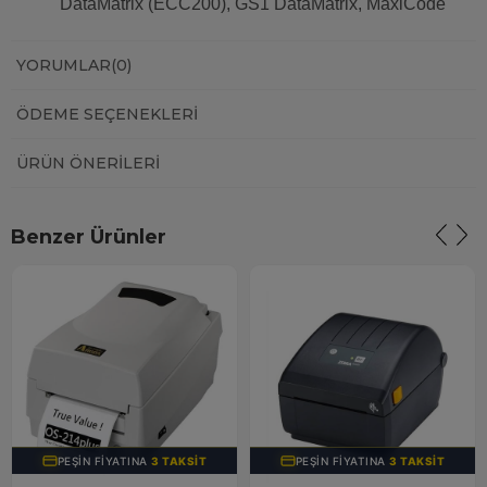
DataMatrix (ECC200), GS1 DataMatrix, MaxiCode
YORUMLAR
(0)
ÖDEME SEÇENEKLERI
ÜRÜN ÖNERILERI
Benzer Ürünler
PEŞIN FIYATINA
3 TAKSIT
PEŞIN FIYATINA
3 TAKSIT