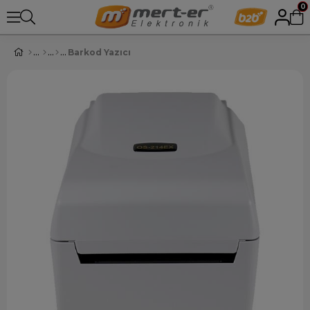
0
Barkod Yazıcı