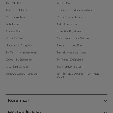
Tv Led Bar
IP Tv Box
Anten Kabloları
Enstrüman Aksesuarları
Çanak Anten
Cami Seslendirme
Fotokapan
Askı Aparatları
Access Point
İnvertör Fiyatları
Kuru Aküler
Akım Korumalı Prizler
Notebook Adaptör
Samsung Led Bar
Tv Tamir Malzemeleri
Tırnak Masa Lambası
Güvenlik Sistemleri
Tv Panel Değişimi
Akü Şarj Cihazı
Tur Rehber Sistemi
Lenovo Lecoo Türkiye
Yeni İthalat Ürünleri Temmuz
2026
Kurumsal
Müşteri İlişkileri