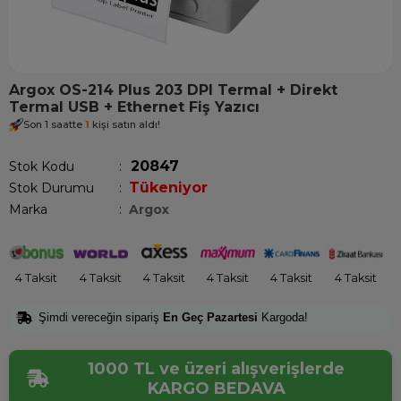
Argox OS-214 Plus 203 DPI Termal + Direkt
Termal USB + Ethernet Fiş Yazıcı
Son 1 saatte
1
kişi satın aldı!
20847
Stok Kodu
Tükeniyor
Stok Durumu
:
Marka
:
Argox
4 Taksit
4 Taksit
4 Taksit
4 Taksit
4 Taksit
4 Taksit
Şimdi vereceğin sipariş
En Geç Pazartesi
Kargoda!
1000 TL ve üzeri alışverişlerde
KARGO BEDAVA