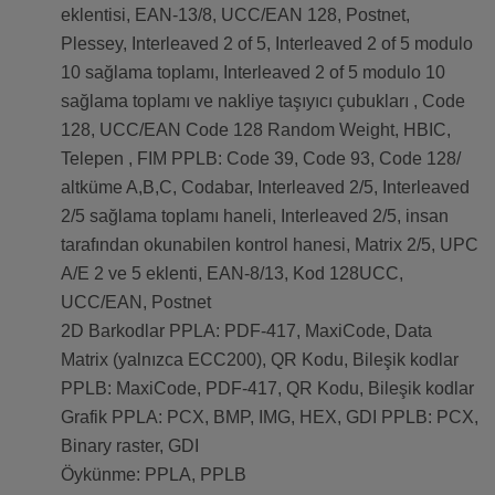
eklentisi, EAN-13/8, UCC/EAN 128, Postnet,
Plessey, Interleaved 2 of 5, Interleaved 2 of 5 modulo
10 sağlama toplamı, Interleaved 2 of 5 modulo 10
sağlama toplamı ve nakliye taşıyıcı çubukları , Code
128, UCC/EAN Code 128 Random Weight, HBIC,
Telepen , FIM PPLB: Code 39, Code 93, Code 128/
altküme A,B,C, Codabar, Interleaved 2/5, Interleaved
2/5 sağlama toplamı haneli, Interleaved 2/5, insan
tarafından okunabilen kontrol hanesi, Matrix 2/5, UPC
A/E 2 ve 5 eklenti, EAN-8/13, Kod 128UCC,
UCC/EAN, Postnet
2D Barkodlar PPLA: PDF-417, MaxiCode, Data
Matrix (yalnızca ECC200), QR Kodu, Bileşik kodlar
PPLB: MaxiCode, PDF-417, QR Kodu, Bileşik kodlar
Grafik PPLA: PCX, BMP, IMG, HEX, GDI PPLB: PCX,
Binary raster, GDI
Öykünme: PPLA, PPLB