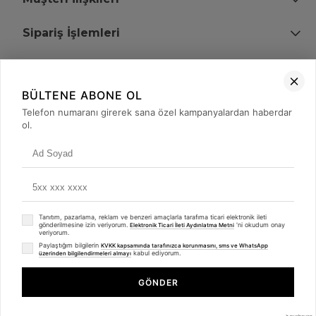
Sipariş İşlemleri
Bize Ulaşın
BÜLTENE ABONE OL
+90 (850) 473 08 08
Telefon numaranı girerek sana özel kampanyalardan haberdar
ol.
Tevfik Bey Mah. Dr. Ali Demir Cd. No:51 Kat:2 Kobi İş Merkezi
Küçükçekmece / İstanbul
Tanıtım, pazarlama, reklam ve benzeri amaçlarla tarafıma ticari elektronik ileti
gönderilmesine izin veriyorum.
'ni okudum onay
Elektronik Ticari İleti Aydınlatma Metni
veriyorum.
Paylaştığım bilgilerin
KVKK kapsamında tarafınızca korunmasını, sms ve WhatsApp
kabul ediyorum.
üzerinden bilgilendirmeleri almayı
© 2008 - 2026
merterelektronik.com
Whatsapp
- Tüm Hakları Saklıdır. Kredi kartı bilgileriniz 256bit SSL sertifikası ile
GÖNDER
korunmaktadır.