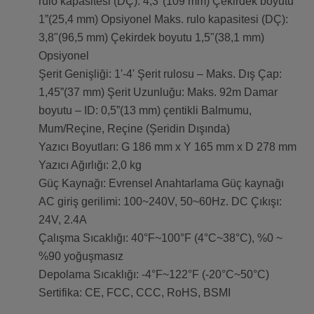
rulo kapasitesi (DÇ): 4,3"(109 mm) Çekirdek boyutu
1”(25,4 mm) Opsiyonel Maks. rulo kapasitesi (DÇ):
3,8"(96,5 mm) Çekirdek boyutu 1,5"(38,1 mm)
Opsiyonel
Şerit Genişliği: 1'-4' Şerit rulosu – Maks. Dış Çap:
1,45”(37 mm) Şerit Uzunluğu: Maks. 92m Damar
boyutu – ID: 0,5”(13 mm) çentikli Balmumu,
Mum/Reçine, Reçine (Şeridin Dışında)
Yazıcı Boyutları: G 186 mm x Y 165 mm x D 278 mm
Yazıcı Ağırlığı: 2,0 kg
Güç Kaynağı: Evrensel Anahtarlama Güç kaynağı
AC giriş gerilimi: 100~240V, 50~60Hz. DC Çıkışı:
24V, 2.4A
Çalışma Sıcaklığı: 40°F~100°F (4°C~38°C), %0 ~
%90 yoğuşmasız
Depolama Sıcaklığı: -4°F~122°F (-20°C~50°C)
Sertifika: CE, FCC, CCC, RoHS, BSMI