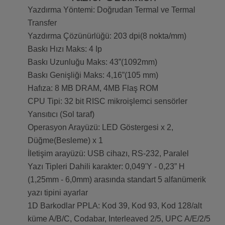
Yazdırma Yöntemi: Doğrudan Termal ve Termal
Transfer
Yazdırma Çözünürlüğü: 203 dpi(8 nokta/mm)
Baskı Hızı Maks: 4 Ip
Baskı Uzunluğu Maks: 43”(1092mm)
Baskı Genişliği Maks: 4,16”(105 mm)
Hafıza: 8 MB DRAM, 4MB Flaş ROM
CPU Tipi: 32 bit RISC mikroişlemci sensörler
Yansıtıcı (Sol taraf)
Operasyon Arayüzü: LED Göstergesi x 2,
Düğme(Besleme) x 1
İletişim arayüzü: USB cihazı, RS-232, Paralel
Yazı Tipleri Dahili karakter: 0,049'Y - 0,23” H
(1,25mm - 6,0mm) arasında standart 5 alfanümerik
yazı tipini ayarlar
1D Barkodlar PPLA: Kod 39, Kod 93, Kod 128/alt
küme A/B/C, Codabar, Interleaved 2/5, UPC A/E/2/5