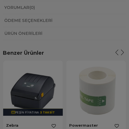
YORUMLAR
(0)
ÖDEME SEÇENEKLERI
ÜRÜN ÖNERILERI
Benzer Ürünler
PEŞIN FIYATINA
3 TAKSIT
Zebra
Powermaster