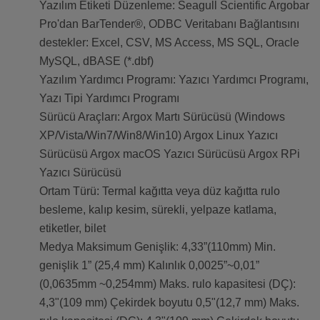
Yazılım Etiketi Düzenleme: Seagull Scientific Argobar
Pro'dan BarTender®, ODBC Veritabanı Bağlantısını
destekler: Excel, CSV, MS Access, MS SQL, Oracle
MySQL, dBASE (*.dbf)
Yazılım Yardımcı Programı: Yazıcı Yardımcı Programı,
Yazı Tipi Yardımcı Programı
Sürücü Araçları: Argox Martı Sürücüsü (Windows
XP/Vista/Win7/Win8/Win10) Argox Linux Yazıcı
Sürücüsü Argox macOS Yazıcı Sürücüsü Argox RPi
Yazıcı Sürücüsü
Ortam Türü: Termal kağıtta veya düz kağıtta rulo
besleme, kalıp kesim, sürekli, yelpaze katlama,
etiketler, bilet
Medya Maksimum Genişlik: 4,33”(110mm) Min.
genişlik 1” (25,4 mm) Kalınlık 0,0025”~0,01”
(0,0635mm ~0,254mm) Maks. rulo kapasitesi (DÇ):
4,3"(109 mm) Çekirdek boyutu 0,5"(12,7 mm) Maks.