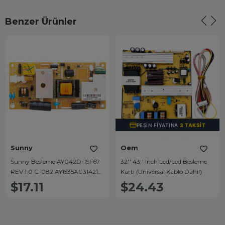
Benzer Ürünler
PEŞIN FIYATINA
3 TAKSIT
Sunny
Oem
Sunny Besleme AY042D-1SF67
32'' 43'' Inch Lcd/Led Besleme
REV 1.0 C-082 AY1535A031421
Kartı (Universal Kablo Dahil)
Universal
$17.11
$24.43