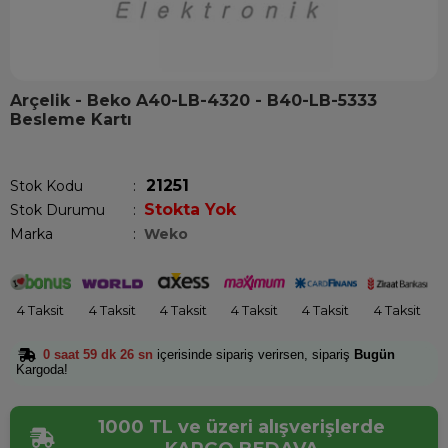
Arçelik - Beko A40-LB-4320 - B40-LB-5333
Besleme Kartı
Son 1 saatte
1
kişi satın aldı!
21251
Stok Kodu
Stokta Yok
Stok Durumu
:
Marka
:
Weko
4 Taksit
4 Taksit
4 Taksit
4 Taksit
4 Taksit
4 Taksit
0 saat 59 dk 26 sn
içerisinde sipariş verirsen, sipariş
Bugün
Kargoda!
1000 TL ve üzeri alışverişlerde