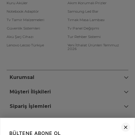
Kuru Aküler
Akım Korumalı Prizler
Notebook Adaptör
Samsung Led Bar
Tv Tamir Malzemeleri
Tırnak Masa Lambası
Güvenlik Sistemleri
Tv Panel Değişimi
Akü Şarj Cihazı
Tur Rehber Sistemi
Lenovo Lecoo Türkiye
Yeni İthalat Ürünleri Temmuz
2026
Kurumsal
Müşteri İlişkileri
Sipariş İşlemleri
Bize Ulaşın
BÜLTENE ABONE OL
+90 (850) 473 08 08