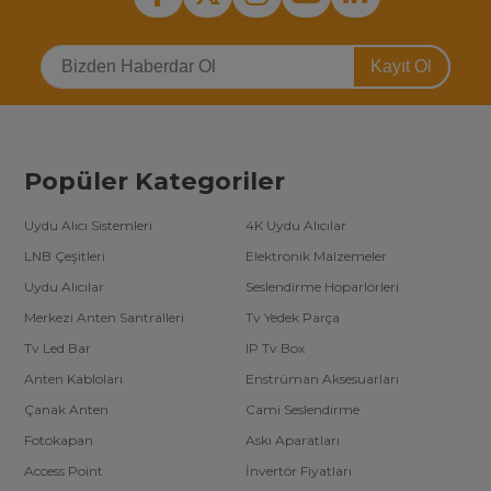
Kayıt Ol
Popüler Kategoriler
Uydu Alıcı Sistemleri
4K Uydu Alıcılar
LNB Çeşitleri
Elektronik Malzemeler
Uydu Alıcılar
Seslendirme Hoparlörleri
Merkezi Anten Santralleri
Tv Yedek Parça
Tv Led Bar
IP Tv Box
Anten Kabloları
Enstrüman Aksesuarları
Çanak Anten
Cami Seslendirme
Fotokapan
Askı Aparatları
Access Point
İnvertör Fiyatları