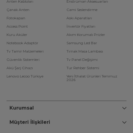
Anten Kabloları
Enstrüman Aksesuarları
Çanak Anten
Cami Seslendirme
Fotokapan
Askı Aparatları
Access Point
İnvertör Fiyatları
Kuru Aküler
Akım Korumalı Prizler
Notebook Adaptör
Samsung Led Bar
Tv Tamir Malzemeleri
Tırnak Masa Lambası
Güvenlik Sistemleri
Tv Panel Değişimi
Akü Şarj Cihazı
Tur Rehber Sistemi
Lenovo Lecoo Türkiye
Yeni İthalat Ürünleri Temmuz
2026
Kurumsal
Müşteri İlişkileri