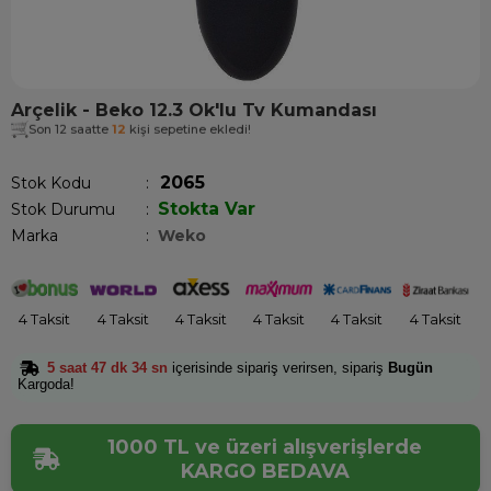
Arçelik - Beko 12.3 Ok'lu Tv Kumandası
Son 12 saatte
12
kişi sepetine ekledi!
2065
Stok Kodu
Stokta Var
Stok Durumu
:
Marka
:
Weko
4 Taksit
4 Taksit
4 Taksit
4 Taksit
4 Taksit
4 Taksit
5 saat 47 dk 34 sn
içerisinde sipariş verirsen, sipariş
Bugün
Kargoda!
1000 TL ve üzeri alışverişlerde
KARGO BEDAVA