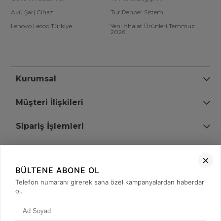
Akü Şarj Cihazı
Tur Rehber Sistemi
Lenovo Lecoo Türkiye
Yeni İthalat Ürünleri Temmuz
2026
Kurumsal
Müşteri İlişkileri
Sipariş İşlemleri
Bize Ulaşın
BÜLTENE ABONE OL
+90 (850) 473 08 08
Telefon numaranı girerek sana özel kampanyalardan haberdar
ol.
Tevfik Bey Mah. Dr. Ali Demir Cd. No:51 Kat:2 Kobi İş Merkezi
Küçükçekmece / İstanbul