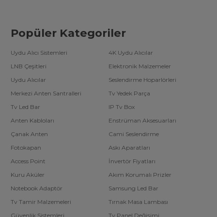
Popüler Kategoriler
Uydu Alıcı Sistemleri
4K Uydu Alıcılar
LNB Çeşitleri
Elektronik Malzemeler
Uydu Alıcılar
Seslendirme Hoparlörleri
Merkezi Anten Santralleri
Tv Yedek Parça
Tv Led Bar
IP Tv Box
Anten Kabloları
Enstrüman Aksesuarları
Çanak Anten
Cami Seslendirme
Fotokapan
Askı Aparatları
Access Point
İnvertör Fiyatları
Kuru Aküler
Akım Korumalı Prizler
Notebook Adaptör
Samsung Led Bar
Tv Tamir Malzemeleri
Tırnak Masa Lambası
Güvenlik Sistemleri
Tv Panel Değişimi