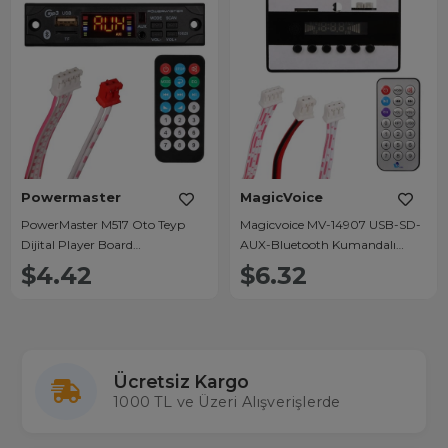
Powermaster
MagicVoice
PowerMaster M517 Oto Teyp
Magicvoice MV-14907 USB-SD-
Dijital Player Board
AUX-Bluetooth Kumandalı
USB/AUX/SD/FM/Bluetooth
Ekranlı Oto Teyp Çevirici Dijital
$4.42
$6.32
Kumandalı Mikrofonsuz Çevirici
Player Board
(12V-500MA)
Ücretsiz Kargo
1000 TL ve Üzeri Alışverişlerde