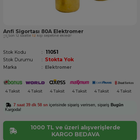
Anfi Sigortası 80A Elektromer
Son 12 saatte
12
kişi sepetine ekledi!
11051
Stok Kodu
Stokta Yok
Stok Durumu
:
Marka
:
Elektromer
4 Taksit
4 Taksit
4 Taksit
4 Taksit
4 Taksit
4 Taksit
7 saat 39 dk 58 sn
içerisinde sipariş verirsen, sipariş
Bugün
Kargoda!
1000 TL ve üzeri alışverişlerde
KARGO BEDAVA