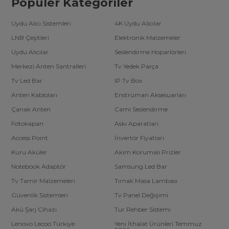
Popüler Kategoriler
Uydu Alıcı Sistemleri
4K Uydu Alıcılar
LNB Çeşitleri
Elektronik Malzemeler
Uydu Alıcılar
Seslendirme Hoparlörleri
Merkezi Anten Santralleri
Tv Yedek Parça
Tv Led Bar
IP Tv Box
Anten Kabloları
Enstrüman Aksesuarları
Çanak Anten
Cami Seslendirme
Fotokapan
Askı Aparatları
Access Point
İnvertör Fiyatları
Kuru Aküler
Akım Korumalı Prizler
Notebook Adaptör
Samsung Led Bar
Tv Tamir Malzemeleri
Tırnak Masa Lambası
Güvenlik Sistemleri
Tv Panel Değişimi
Akü Şarj Cihazı
Tur Rehber Sistemi
Lenovo Lecoo Türkiye
Yeni İthalat Ürünleri Temmuz