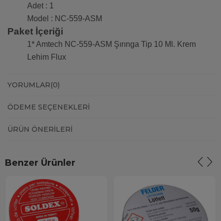
Adet : 1
Model : NC-559-ASM
Paket İçeriği
1* Amtech NC-559-ASM Şırınga Tip 10 Ml. Krem
Lehim Flux
YORUMLAR
(0)
ÖDEME SEÇENEKLERI
ÜRÜN ÖNERILERI
Benzer Ürünler