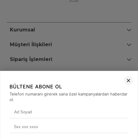
2026
Kurumsal
Müşteri İlişkileri
Sipariş İşlemleri
Bize Ulaşın
BÜLTENE ABONE OL
+90 (850) 473 08 08
Telefon numaranı girerek sana özel kampanyalardan haberdar
ol.
Tevfik Bey Mah. Dr. Ali Demir Cd. No:51 Kat:2 Kobi İş Merkezi
Küçükçekmece / İstanbul