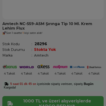
Amtech NC-559-ASM Şırınga Tip 10 Ml. Krem
Lehim Flux
Son 1 saatte
1
kişi satın aldı!
28296
Stok Kodu
Stokta Yok
Stok Durumu
:
Marka
:
Amtech
4 Taksit
4 Taksit
4 Taksit
4 Taksit
4 Taksit
4 Taksit
5 saat 01 dk 45 sn
içerisinde sipariş verirsen, sipariş
Bugün
Kargoda!
1000 TL ve üzeri alışverişlerde