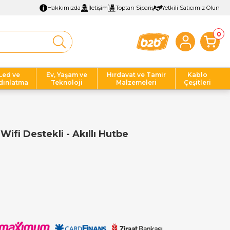
Hakkımızda
İletişim
Toptan Sipariş
Yetkili Satıcımız Olun
0
Led ve
Ev, Yaşam ve
Hırdavat ve Tamir
Kablo
dınlatma
Teknoloji
Malzemeleri
Çeşitleri
Wifi Destekli - Akıllı Hutbe