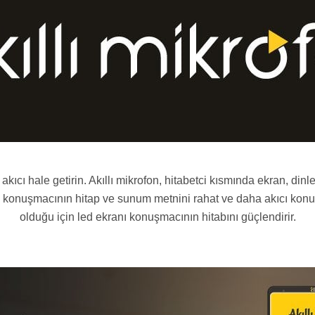
a akıcı hale getirin. Akıllı mikrofon, hitabetci kısmında ekran, d
lde konuşmacının hitap ve sunum metnini rahat ve daha akıcı ko
olduğu için led ekranı konuşmacının hitabını güçlendirir.