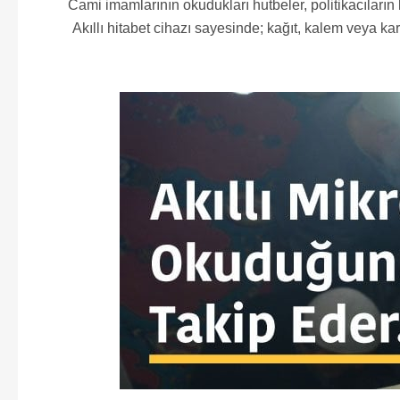
Cami imamlarının okudukları hutbeler, politikacıların
Akıllı hitabet cihazı sayesinde; kağıt, kalem veya ka