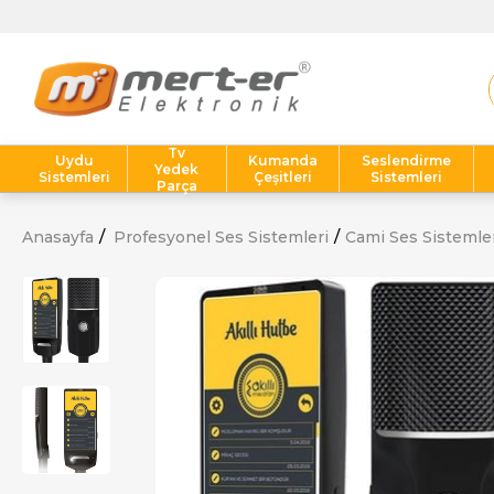
Tv
Uydu
Kumanda
Seslendirme
Yedek
Sistemleri
Çeşitleri
Sistemleri
Parça
Anasayfa
Profesyonel Ses Sistemleri
Cami Ses Sistemle