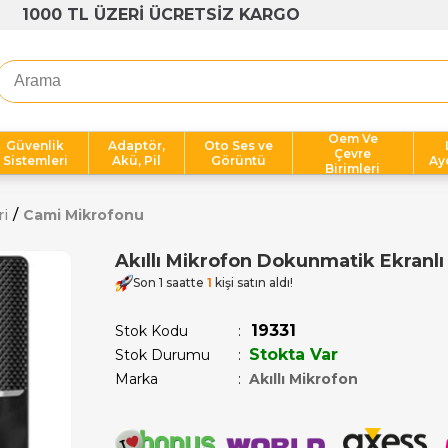
1000 TL ÜZERİ ÜCRETSİZ KARGO
Oem Ve
Güvenlik
Adaptör,
Oto Ses ve
Çevre
Sistemleri
Akü, Pil
Görüntü
Ay
Birimleri
ri
Cami Mikrofonu
Akıllı Mikrofon Dokunmatik Ekranlı 
Son 1 saatte
1
kişi satın aldı!
19331
Stok Kodu
Stokta Var
Stok Durumu
:
Marka
:
Akıllı Mikrofon