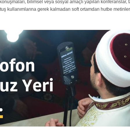
 konuşmaları, bilimsel veya sosyal amaçlı yapılan konferanslar, t
rtuş kullanımlarına gerek kalmadan soft ortamdan hutbe metinleri