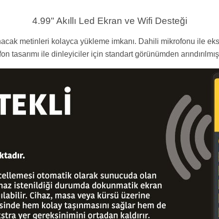
4.99" Akıllı Led Ekran ve Wifi Desteği
acak metinleri kolayca yükleme imkanı. Dahili mikrofonu ile eks
on tasarımı ile dinleyiciler için standart görünümden arındırılmı