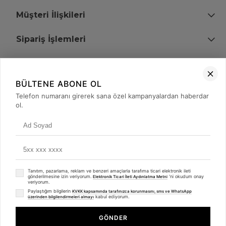
Müşteri İlişkileri
Sipariş İşlemleri
Bize Ulaşın
BÜLTENE ABONE OL
+90 (850) 473 08 08
Telefon numaranı girerek sana özel kampanyalardan haberdar
ol.
Tevfik Bey Mah. Dr. Ali Demir Cd. No:51 Kat:2 Kobi İş Merkezi
Küçükçekmece / İstanbul
Tanıtım, pazarlama, reklam ve benzeri amaçlarla tarafıma ticari elektronik ileti
gönderilmesine izin veriyorum.
'ni okudum onay
Elektronik Ticari İleti Aydınlatma Metni
veriyorum.
Paylaştığım bilgilerin
KVKK kapsamında tarafınızca korunmasını, sms ve WhatsApp
kabul ediyorum.
üzerinden bilgilendirmeleri almayı
© 2008 - 2026
merterelektronik.com
Whatsapp
- Tüm Hakları Saklıdır. Kredi kartı bilgileriniz 256bit SSL sertifikası ile
GÖNDER
korunmaktadır.