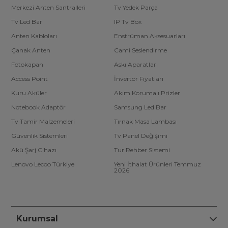
Merkezi Anten Santralleri
Tv Yedek Parça
Tv Led Bar
IP Tv Box
Anten Kabloları
Enstrüman Aksesuarları
Çanak Anten
Cami Seslendirme
Fotokapan
Askı Aparatları
Access Point
İnvertör Fiyatları
Kuru Aküler
Akım Korumalı Prizler
Notebook Adaptör
Samsung Led Bar
Tv Tamir Malzemeleri
Tırnak Masa Lambası
Güvenlik Sistemleri
Tv Panel Değişimi
Akü Şarj Cihazı
Tur Rehber Sistemi
Lenovo Lecoo Türkiye
Yeni İthalat Ürünleri Temmuz
2026
Kurumsal