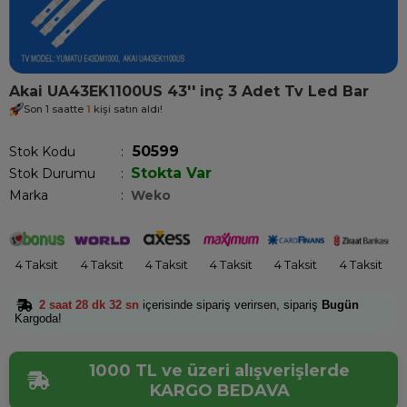
Akai UA43EK1100US 43'' inç 3 Adet Tv Led Bar
Son 1 saatte
1
kişi satın aldı!
50599
Stok Kodu
Stokta Var
Stok Durumu
:
Marka
:
Weko
4 Taksit
4 Taksit
4 Taksit
4 Taksit
4 Taksit
4 Taksit
2 saat 28 dk 32 sn
içerisinde sipariş verirsen, sipariş
Bugün
Kargoda!
1000 TL ve üzeri alışverişlerde
KARGO BEDAVA