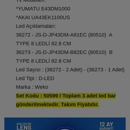
Tv Modelleri:
*YUMATU E43DM1000
*AKAI UA43EK1100US
Led Açıklamaları:
36272 - JS-D-JP43DM-A81EC (80510) A
TYPE 8 LEDLİ 82.8 CM
36273 - JS-D-JP43DM-B82EC (80510) B
TYPE 8 LEDLİ 82.8 CM
Led Sayısı : (36272 - 2 Adet) - (36273 - 1 Adet)
Led Tipi : D-LED
Marka : Weko
Set Kodu : 50599 / Toplam 3 adet led bar
gönderilmektedir. Takım Fiyatıdır.