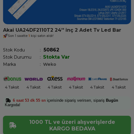
Akai UA24DF2110T2 24'' inç 2 Adet Tv Led Bar
Son 1 saatte
1
kişi satın aldı!
50862
Stok Kodu
Stokta Var
Stok Durumu
:
Marka
:
Weko
4 Taksit
4 Taksit
4 Taksit
4 Taksit
4 Taksit
4 Taksit
6 saat 53 dk 55 sn
içerisinde sipariş verirsen, sipariş
Bugün
Kargoda!
1000 TL ve üzeri alışverişlerde
KARGO BEDAVA