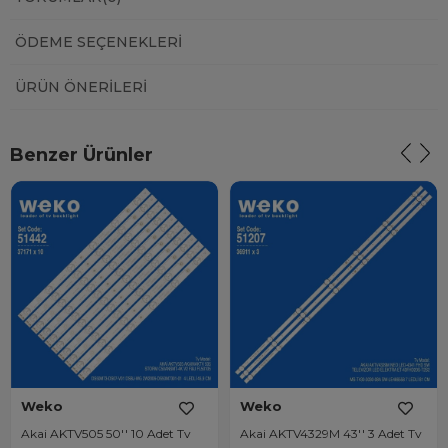
ÖDEME SEÇENEKLERI
ÜRÜN ÖNERILERI
Benzer Ürünler
Weko
Weko
Akai AKTV505 50'' 10 Adet Tv
Akai AKTV4329M 43'' 3 Adet Tv