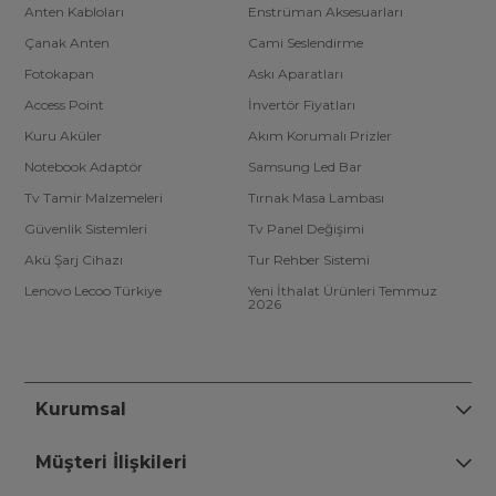
Anten Kabloları
Enstrüman Aksesuarları
Çanak Anten
Cami Seslendirme
Fotokapan
Askı Aparatları
Access Point
İnvertör Fiyatları
Kuru Aküler
Akım Korumalı Prizler
Notebook Adaptör
Samsung Led Bar
Tv Tamir Malzemeleri
Tırnak Masa Lambası
Güvenlik Sistemleri
Tv Panel Değişimi
Akü Şarj Cihazı
Tur Rehber Sistemi
Lenovo Lecoo Türkiye
Yeni İthalat Ürünleri Temmuz
2026
Kurumsal
Müşteri İlişkileri