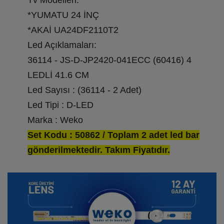
Tv Modelleri:
*YUMATU 24 İNÇ
*AKAİ UA24DF2110T2
Led Açıklamaları:
36114 - JS-D-JP2420-041ECC (60416) 4
LEDLİ 41.6 CM
Led Sayısı : (36114 - 2 Adet)
Led Tipi : D-LED
Marka : Weko
Set Kodu : 50862 / Toplam 2 adet led bar
gönderilmektedir. Takım Fiyatıdır.