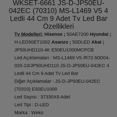
WKSET-6661 JS-D-JP50EU-
042EC (70310) MS-L1469 V5 4
Ledli 44 Cm 9 Adet Tv Led Bar
Özellikleri
Tv Modelleri
:
Hisense ;
50AE7200
Hyundai ;
H-LED50ET1002
Asanzo ;
50DLED
Akai ;
JP50UHD110-4K E50EU1000MCPCB
Led Açıklamaları : MS-L1469 V5 /R72-50D04-
020-13/JP50UHD110 JS-D-JP50EU-042EC 4
Ledli 44 Cm 9 Adet Tv Led Bar
Diğer Açıklamalar : JS-D-JP50EU-042EC
(70310) E50EU1000
Led Sayısı : 37330X9 Adet
Led Tipi : D-LED
Marka : Weko