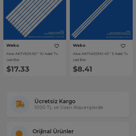
Weko
Weko
Akai AKTV505 50'' 10 Adet Tv
Akai AKTV4329M 43'' 3 Adet Tv
Led Bar
Led Bar
$17.33
$8.41
Ücretsiz Kargo
1000 TL ve Üzeri Alışverişlerde
Orijinal Ürünler