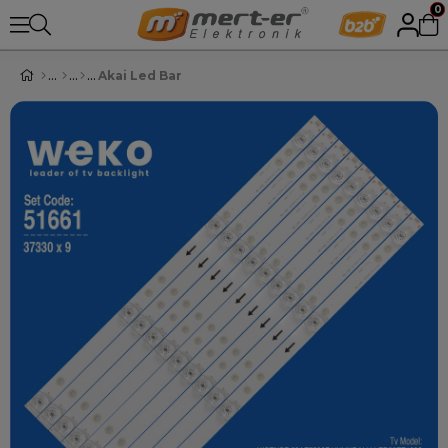
0
Akai Led Bar