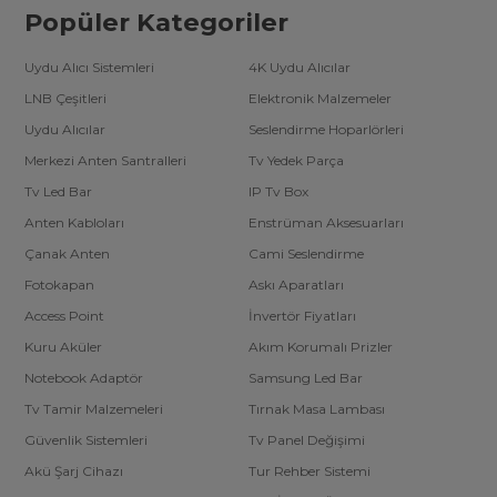
Popüler Kategoriler
Uydu Alıcı Sistemleri
4K Uydu Alıcılar
LNB Çeşitleri
Elektronik Malzemeler
Uydu Alıcılar
Seslendirme Hoparlörleri
Merkezi Anten Santralleri
Tv Yedek Parça
Tv Led Bar
IP Tv Box
Anten Kabloları
Enstrüman Aksesuarları
Çanak Anten
Cami Seslendirme
Fotokapan
Askı Aparatları
Access Point
İnvertör Fiyatları
Kuru Aküler
Akım Korumalı Prizler
Notebook Adaptör
Samsung Led Bar
Tv Tamir Malzemeleri
Tırnak Masa Lambası
Güvenlik Sistemleri
Tv Panel Değişimi
Akü Şarj Cihazı
Tur Rehber Sistemi