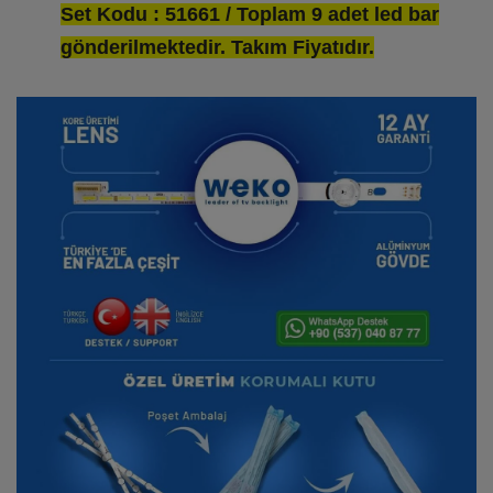
Set Kodu : 51661 / Toplam 9 adet led bar
gönderilmektedir. Takım Fiyatıdır.