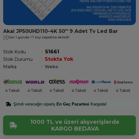
Akai JP50UHD110-4K 50'' 9 Adet Tv Led Bar
Son 1 günde
17
kişi sepetine ekledi!
51661
Stok Kodu
Stokta Yok
Stok Durumu
:
Marka
:
Weko
4 Taksit
4 Taksit
4 Taksit
4 Taksit
4 Taksit
4 Taksit
Şimdi vereceğin sipariş
En Geç Pazartesi
Kargoda!
1000 TL ve üzeri alışverişlerde
KARGO BEDAVA