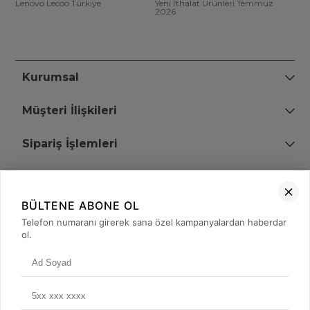
Lenovo Lecoo Türkiye
Yeni İthalat Ürünleri Temmuz
2026
Kurumsal
Müşteri İlişkileri
Sipariş İşlemleri
Bize Ulaşın
BÜLTENE ABONE OL
+90 (850) 473 08 08
Telefon numaranı girerek sana özel kampanyalardan haberdar
ol.
Tevfik Bey Mah. Dr. Ali Demir Cd. No:51 Kat:2 Kobi İş Merkezi
Küçükçekmece / İstanbul