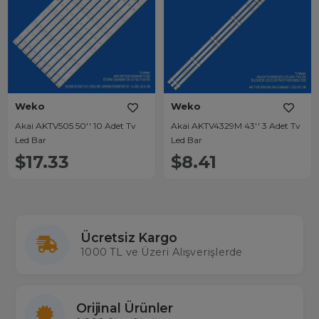
Weko
Weko
Akai AKTV505 50'' 10 Adet Tv
Akai AKTV4329M 43'' 3 Adet Tv
Led Bar
Led Bar
$17.33
$8.41
Ücretsiz Kargo
1000 TL ve Üzeri Alışverişlerde
Orijinal Ürünler