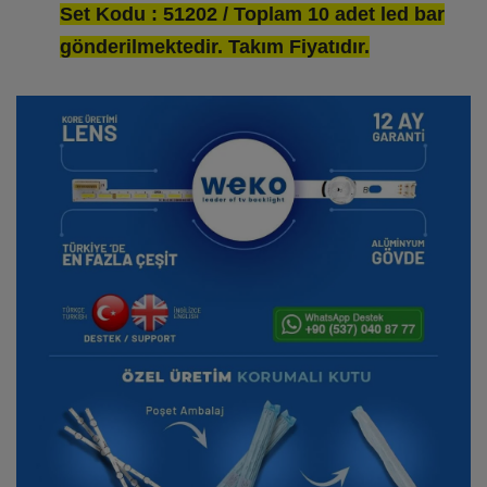
Set Kodu : 51202 / Toplam 10 adet led bar
gönderilmektedir. Takım Fiyatıdır.