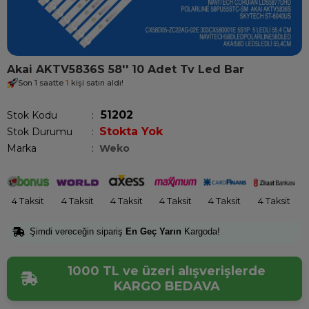
Akai AKTV5836S 58'' 10 Adet Tv Led Bar
Son 1 saatte
1
kişi satın aldı!
51202
Stok Kodu
Stokta Yok
Stok Durumu
:
Marka
:
Weko
4 Taksit
4 Taksit
4 Taksit
4 Taksit
4 Taksit
4 Taksit
Şimdi vereceğin sipariş
En Geç Yarın
Kargoda!
1000 TL ve üzeri alışverişlerde
KARGO BEDAVA