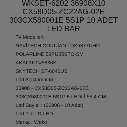
WKSET-6202 36908X10
CX58D05-ZC22AG-02E
303CX580001E 5S1P 10 ADET
LED BAR
Tv Modelleri:
NAVİTECH CORUİAN LDS5877UHD
POLARLINE 58PU55STC-SM
AKAI AKTV5836S
SKYTECH ST-6040US
Led Açıklamaları:
36908 - CX58D05-ZC22AG-02E
303CX580001E 5S1P 5 LEDLİ 55,4 CM
Led Sayısı : (36908 - 10 Adet)
Led Tipi : D-LED
Marka : Weko