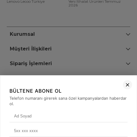
Lenovo Lecoo Türkiye
Yeni İthalat Ürünleri Temmuz
2026
Kurumsal
Müşteri İlişkileri
Sipariş İşlemleri
Bize Ulaşın
BÜLTENE ABONE OL
+90 (850) 473 08 08
Telefon numaranı girerek sana özel kampanyalardan haberdar
ol.
Tevfik Bey Mah. Dr. Ali Demir Cd. No:51 Kat:2 Kobi İş Merkezi
Küçükçekmece / İstanbul