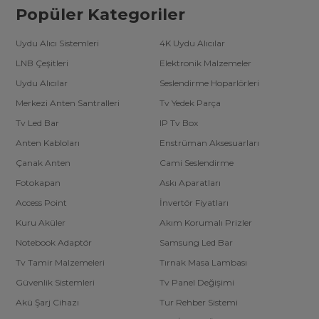
Popüler Kategoriler
Uydu Alıcı Sistemleri
4K Uydu Alıcılar
LNB Çeşitleri
Elektronik Malzemeler
Uydu Alıcılar
Seslendirme Hoparlörleri
Merkezi Anten Santralleri
Tv Yedek Parça
Tv Led Bar
IP Tv Box
Anten Kabloları
Enstrüman Aksesuarları
Çanak Anten
Cami Seslendirme
Fotokapan
Askı Aparatları
Access Point
İnvertör Fiyatları
Kuru Aküler
Akım Korumalı Prizler
Notebook Adaptör
Samsung Led Bar
Tv Tamir Malzemeleri
Tırnak Masa Lambası
Güvenlik Sistemleri
Tv Panel Değişimi
Akü Şarj Cihazı
Tur Rehber Sistemi