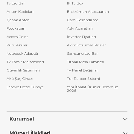
Tv Led Bar
IP Tv Box
Anten Kabloları
Enstrüman Aksesuarları
Çanak Anten
Cami Seslendirme
Fotokapan
Askı Aparatları
Access Point
İnvertör Fiyatları
Kuru Aküler
Akım Korumalı Prizler
Notebook Adaptör
Samsung Led Bar
Tv Tamir Malzemeleri
Tırnak Masa Lambası
Güvenlik Sistemleri
Tv Panel Değişimi
Akü Şarj Cihazı
Tur Rehber Sistemi
Lenovo Lecoo Türkiye
Yeni İthalat Ürünleri Temmuz
2026
Kurumsal
Müşteri İlişkileri