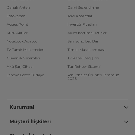
Çanak Anten
Cami Seslendirme
Fotokapan
Askı Aparatları
Access Point
İnvertör Fiyatları
Kuru Aküler
Akım Korumalı Prizler
Notebook Adaptör
Samsung Led Bar
Tv Tamir Malzemeleri
Tırnak Masa Lambası
Güvenlik Sistemleri
Tv Panel Değişimi
Akü Şarj Cihazı
Tur Rehber Sistemi
Lenovo Lecoo Türkiye
Yeni İthalat Ürünleri Temmuz
2026
Kurumsal
Müşteri İlişkileri