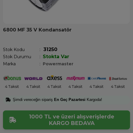
6800 MF 35 V Kondansatör
Son 1 saatte
1
kişi satın aldı!
31250
Stok Kodu
Stokta Var
Stok Durumu
:
Marka
:
Powermaster
4 Taksit
4 Taksit
4 Taksit
4 Taksit
4 Taksit
4 Taksit
Şimdi vereceğin sipariş
En Geç Pazartesi
Kargoda!
1000 TL ve üzeri alışverişlerde
KARGO BEDAVA