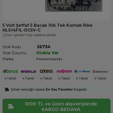
5 Volt Şeffaf 5 Bacak 10A Tek Kontak Röle
HLS14F1L-DC5V-C
Son 1 günde
15
kişi sepetine ekledi!
26734
Stok Kodu
Stokta Var
Stok Durumu
:
Marka
:
Powermaster
4 Taksit
4 Taksit
4 Taksit
4 Taksit
4 Taksit
4 Taksit
Şimdi vereceğin sipariş
En Geç Pazartesi
Kargoda!
1000 TL ve üzeri alışverişlerde
KARGO BEDAVA