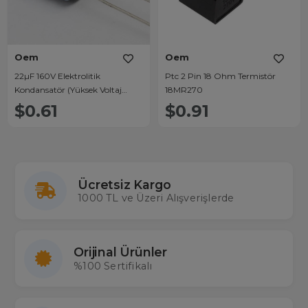
Oem
Oem
22µF 160V Elektrolitik
Ptc 2 Pin 18 Ohm Termistör
Kondansatör (Yüksek Voltaj
18MR270
Dayanımlı)
$0.61
$0.91
Ücretsiz Kargo
1000 TL ve Üzeri Alışverişlerde
Orijinal Ürünler
%100 Sertifikalı