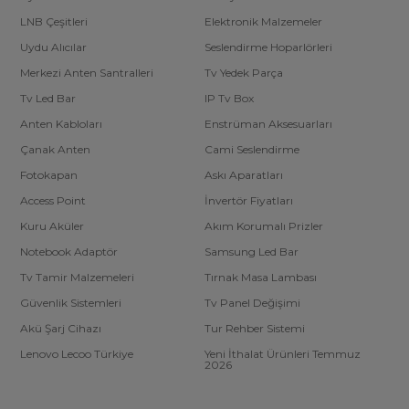
LNB Çeşitleri
Elektronik Malzemeler
Uydu Alıcılar
Seslendirme Hoparlörleri
Merkezi Anten Santralleri
Tv Yedek Parça
Tv Led Bar
IP Tv Box
Anten Kabloları
Enstrüman Aksesuarları
Çanak Anten
Cami Seslendirme
Fotokapan
Askı Aparatları
Access Point
İnvertör Fiyatları
Kuru Aküler
Akım Korumalı Prizler
Notebook Adaptör
Samsung Led Bar
Tv Tamir Malzemeleri
Tırnak Masa Lambası
Güvenlik Sistemleri
Tv Panel Değişimi
Akü Şarj Cihazı
Tur Rehber Sistemi
Lenovo Lecoo Türkiye
Yeni İthalat Ürünleri Temmuz
2026