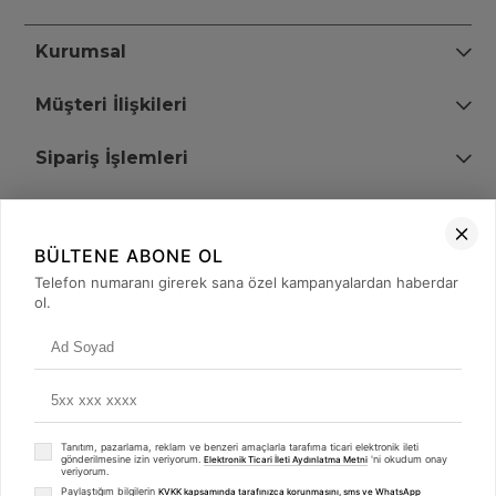
Kurumsal
Müşteri İlişkileri
Sipariş İşlemleri
Bize Ulaşın
BÜLTENE ABONE OL
+90 (850) 473 08 08
Telefon numaranı girerek sana özel kampanyalardan haberdar
ol.
Tevfik Bey Mah. Dr. Ali Demir Cd. No:51 Kat:2 Kobi İş Merkezi
Küçükçekmece / İstanbul
Tanıtım, pazarlama, reklam ve benzeri amaçlarla tarafıma ticari elektronik ileti
gönderilmesine izin veriyorum.
'ni okudum onay
Elektronik Ticari İleti Aydınlatma Metni
veriyorum.
Paylaştığım bilgilerin
KVKK kapsamında tarafınızca korunmasını, sms ve WhatsApp