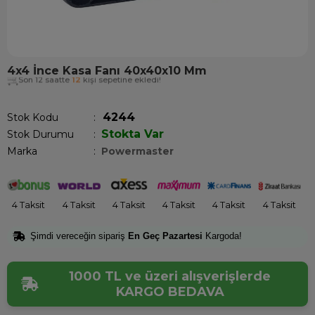
4x4 İnce Kasa Fanı 40x40x10 Mm
Son 12 saatte
12
kişi sepetine ekledi!
4244
Stok Kodu
Stokta Var
Stok Durumu
:
Marka
:
Powermaster
4 Taksit
4 Taksit
4 Taksit
4 Taksit
4 Taksit
4 Taksit
Şimdi vereceğin sipariş
En Geç Pazartesi
Kargoda!
1000 TL ve üzeri alışverişlerde
KARGO BEDAVA