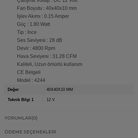
Çalışma Voltajı : DC 12 Volt
Fan Boyutu : 40x40x10 mm
İşlev Akımı : 0.15 Amper
Güç : 1.80 Watt
Tip : İnce
Ses Seviyesi : 28 dB
Devir : 4800 Rpm
Hava Seviyesi : 31.28 CFM
Kaliteli, Uzun ömürlü kullanım
CE Belgeli
Model : 4244
Değer
40X40X10 MM
Teknik Bilgi 1
12 V
YORUMLAR
(0)
ÖDEME SEÇENEKLERI