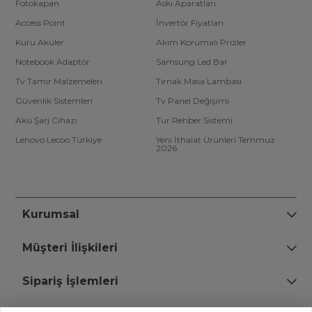
Fotokapan
Askı Aparatları
Access Point
İnvertör Fiyatları
Kuru Aküler
Akım Korumalı Prizler
Notebook Adaptör
Samsung Led Bar
Tv Tamir Malzemeleri
Tırnak Masa Lambası
Güvenlik Sistemleri
Tv Panel Değişimi
Akü Şarj Cihazı
Tur Rehber Sistemi
Lenovo Lecoo Türkiye
Yeni İthalat Ürünleri Temmuz
2026
Kurumsal
Müşteri İlişkileri
Sipariş İşlemleri