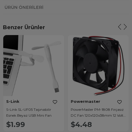
ÜRÜN ÖNERILERI
Benzer Ürünler
S-Link
Powermaster
S-Link SL-UF05 Taşınabilir
PowerMaster PM-1808 Fırçasız
Esnek Beyaz USB Mini Fan
DC Fan 120x120x38mm 12 Volt
2 Açık Uçlu Kablolu 12X12
$1.99
$4.48