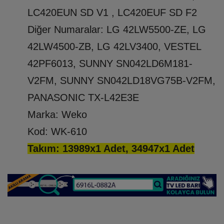
LC420EUN SD V1 , LC420EUF SD F2
Diğer Numaralar: LG 42LW5500-ZE, LG
42LW4500-ZB, LG 42LV3400, VESTEL
42PF6013, SUNNY SN042LD6M181-
V2FM, SUNNY SN042LD18VG75B-V2FM,
PANASONIC TX-L42E3E
Marka: Weko
Kod: WK-610
Takım: 13989x1 Adet, 34947x1 Adet