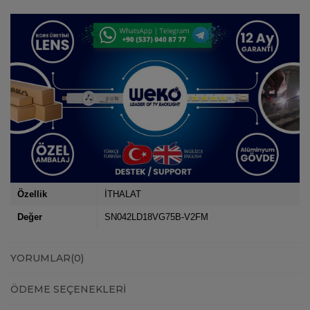
Özellik
İTHALAT
Değer
SN042LD18VG75B-V2FM
YORUMLAR
(0)
ÖDEME SEÇENEKLERI