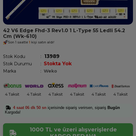
42 V6 Edge Fhd-3 Rev1.0 1 L-Type 55 Ledli 54.2
Cm (Wk-610)
Son 1 saatte
1
kişi satın aldı!
13989
Stok Kodu
Stokta Yok
Stok Durumu
:
Marka
:
Weko
4 Taksit
4 Taksit
4 Taksit
4 Taksit
4 Taksit
4 Taksit
4 saat 06 dk 49 sn
içerisinde sipariş verirsen, sipariş
Bugün
Kargoda!
1000 TL ve üzeri alışverişlerde