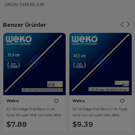
ÜRÜN ÖNERILERI
Benzer Ürünler
Weko
Weko
32 V5.5 Edge Fhd Rev4.0 2A-
32 V6 Edge Fhd Rev1.0 1 R-Type
Type 33 Ledli 35.8 Cm (Wk-583)
40.5 Cm 40 Ledli (Wk-586)
$7.88
$9.39