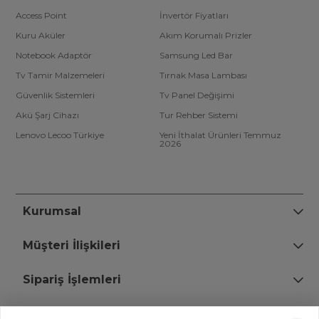
Access Point
İnvertör Fiyatları
Kuru Aküler
Akım Korumalı Prizler
Notebook Adaptör
Samsung Led Bar
Tv Tamir Malzemeleri
Tırnak Masa Lambası
Güvenlik Sistemleri
Tv Panel Değişimi
Akü Şarj Cihazı
Tur Rehber Sistemi
Lenovo Lecoo Türkiye
Yeni İthalat Ürünleri Temmuz
2026
Kurumsal
Müşteri İlişkileri
Sipariş İşlemleri