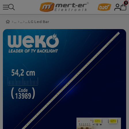
0
LG Led Bar