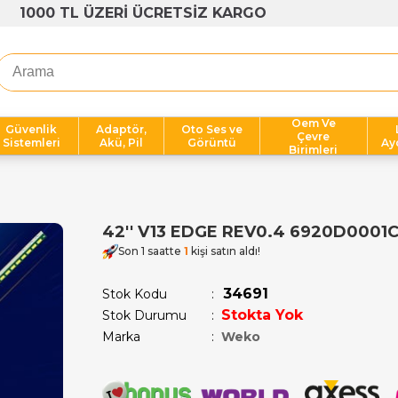
1000 TL ÜZERİ ÜCRETSİZ KARGO
Oem Ve
Güvenlik
Adaptör,
Oto Ses ve
Çevre
Sistemleri
Akü, Pil
Görüntü
Ay
Birimleri
42'' V13 EDGE REV0.4 6920D0001C-
Son 1 saatte
1
kişi satın aldı!
34691
Stok Kodu
Stokta Yok
Stok Durumu
:
Marka
:
Weko