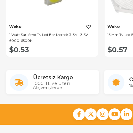
Weko
Weko
1 Watt Sarı Smd Tv Led Bar Mercek 3-3V - 3.6V
15 Mm Tv Led 
6000-6500K
$0.53
$0.57
Ücretsiz Kargo
O
1000 TL ve Üzeri
%
Alışverişlerde