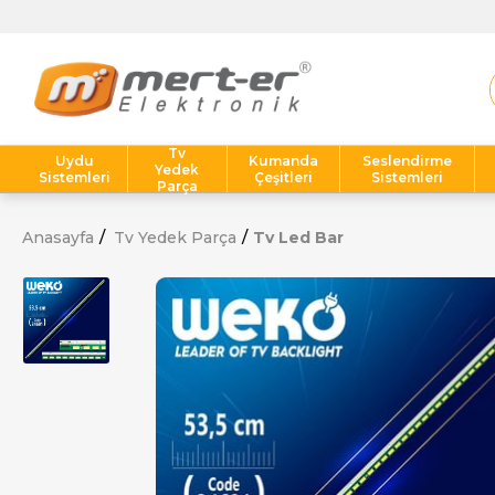
Tv
Uydu
Kumanda
Seslendirme
Yedek
Sistemleri
Çeşitleri
Sistemleri
Parça
Anasayfa
Tv Yedek Parça
Tv Led Bar