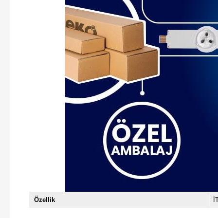
Özellik
İ