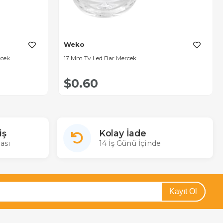
Weko
rcek
17 Mm Tv Led Bar Mercek
$0.60
iş
Kolay İade
ası
14 İş Günü İçinde
Kayıt Ol