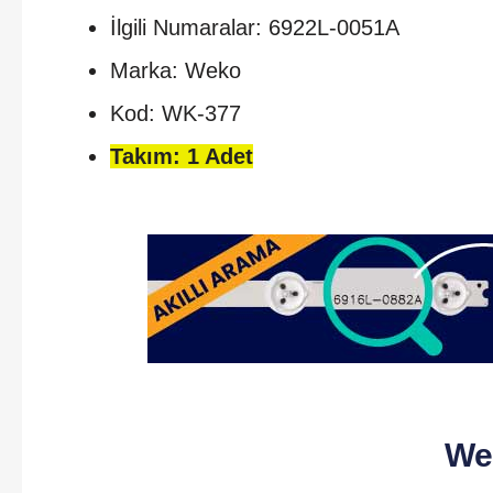
İlgili Numaralar: 6922L-0051A
Marka: Weko
Kod: WK-377
Takım: 1 Adet
We