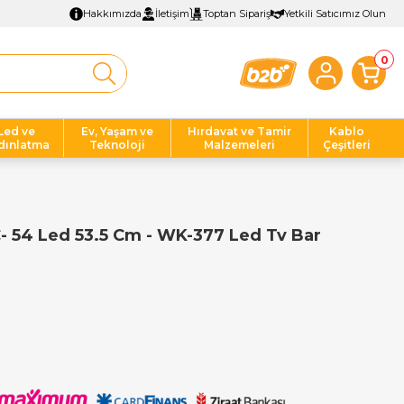
Hakkımızda
İletişim
Toptan Sipariş
Yetkili Satıcımız Olun
0
Led ve
Ev, Yaşam ve
Hırdavat ve Tamir
Kablo
dınlatma
Teknoloji
Malzemeleri
Çeşitleri
 54 Led 53.5 Cm - WK-377 Led Tv Bar