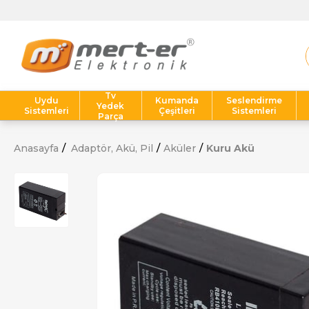
Tv
Uydu
Kumanda
Seslendirme
Yedek
Sistemleri
Çeşitleri
Sistemleri
Parça
Anasayfa
Adaptör, Akü, Pil
Aküler
Kuru Akü