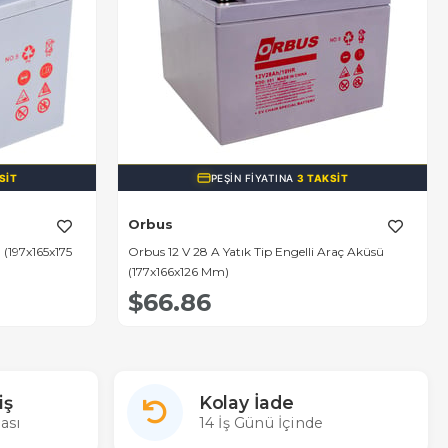
SIT
PEŞIN FIYATINA
3 TAKSIT
Orbus
 (197x165x175
Orbus 12 V 28 A Yatık Tip Engelli Araç Aküsü
(177x166x126 Mm)
$66.86
iş
Kolay İade
ası
14 İş Günü İçinde