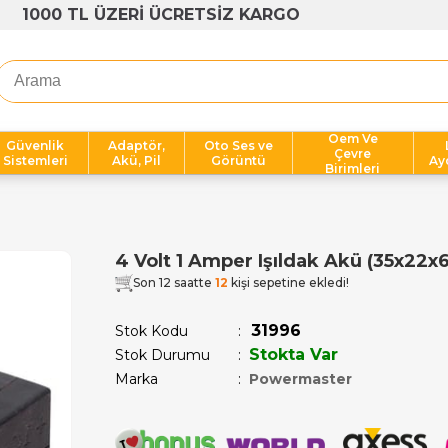
1000 TL ÜZERİ ÜCRETSİZ KARGO
Oem Ve
Güvenlik
Adaptör,
Oto Ses ve
Çevre
Sistemleri
Akü, Pil
Görüntü
Ay
Birimleri
4 Volt 1 Amper Işıldak Akü (35x22
Son 12 saatte
12
kişi sepetine ekledi!
31996
Stok Kodu
Stokta Var
Stok Durumu
:
Marka
:
Powermaster