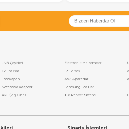
LNB Çeşitleri
Elektronik Malzemeler
U
Tv Led Bar
IP Tv Box
A
Fotokapan
Askı Aparatları
A
Notebook Adaptör
Samsung Led Bar
T
Akü Şarj Cihazı
Tur Rehber Sistemi
L
kileri
Sipariş İşlemleri