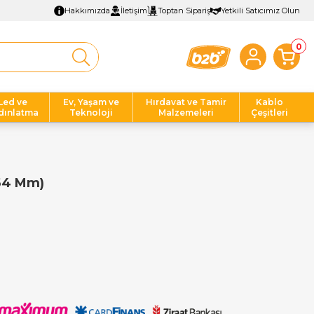
Hakkımızda
İletişim
Toptan Sipariş
Yetkili Satıcımız Olun
0
Led ve
Ev, Yaşam ve
Hırdavat ve Tamir
Kablo
dınlatma
Teknoloji
Malzemeleri
Çeşitleri
x64 Mm)