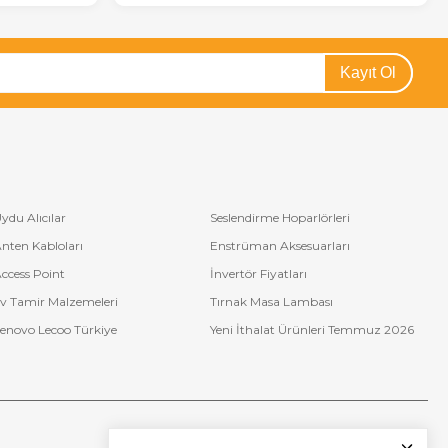
Kayıt Ol
ydu Alıcılar
Seslendirme Hoparlörleri
nten Kabloları
Enstrüman Aksesuarları
ccess Point
İnvertör Fiyatları
v Tamir Malzemeleri
Tırnak Masa Lambası
enovo Lecoo Türkiye
Yeni İthalat Ürünleri Temmuz 2026
Bize Ulaşın