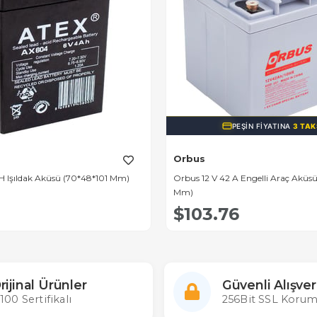
PEŞIN FIYATINA
3 TAK
Orbus
AH Işıldak Aküsü (70*48*101 Mm)
Orbus 12 V 42 A Engelli Araç Aküsü
Mm)
$103.76
rijinal Ürünler
Güvenli Alışver
100 Sertifikalı
256Bit SSL Korum