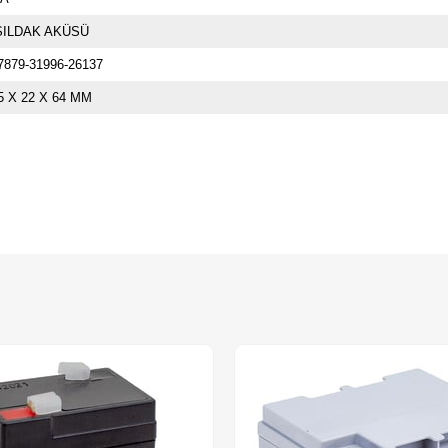
ŞILDAK AKÜSÜ
7879-31996-26137
5 X 22 X 64 MM