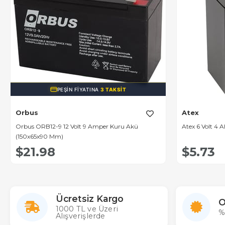
PEŞIN FIYATINA
3 TAKSIT
Orbus
Atex
Orbus ORB12-9 12 Volt 9 Amper Kuru Akü
Atex 6 Volt 4 
(150x65x90 Mm)
$21.98
$5.73
Ücretsiz Kargo
O
1000 TL ve Üzeri
%
Alışverişlerde