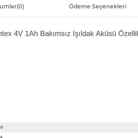
umlar
(0)
Ödeme Seçenekleri
htex 4V 1Ah Bakımsız Işıldak Aküsü Özellik
 V
 A