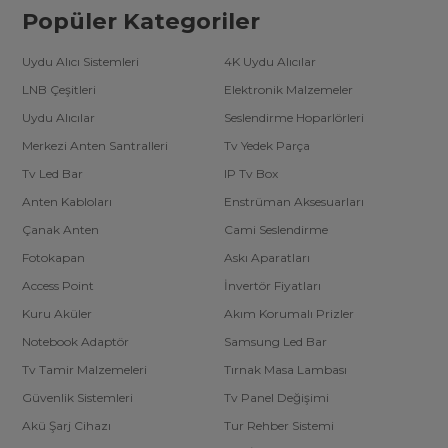
Popüler Kategoriler
Uydu Alıcı Sistemleri
4K Uydu Alıcılar
LNB Çeşitleri
Elektronik Malzemeler
Uydu Alıcılar
Seslendirme Hoparlörleri
Merkezi Anten Santralleri
Tv Yedek Parça
Tv Led Bar
IP Tv Box
Anten Kabloları
Enstrüman Aksesuarları
Çanak Anten
Cami Seslendirme
Fotokapan
Askı Aparatları
Access Point
İnvertör Fiyatları
Kuru Aküler
Akım Korumalı Prizler
Notebook Adaptör
Samsung Led Bar
Tv Tamir Malzemeleri
Tırnak Masa Lambası
Güvenlik Sistemleri
Tv Panel Değişimi
Akü Şarj Cihazı
Tur Rehber Sistemi