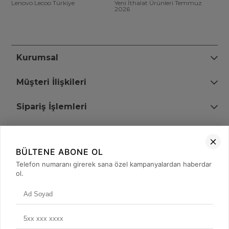
Lenovo Lecoo Türkiye
Yeni İthalat Ürünleri Temmuz
2026
Kurumsal
Müşteri İlişkileri
Sipariş İşlemleri
Bize Ulaşın
BÜLTENE ABONE OL
+90 (850) 473 08 08
Telefon numaranı girerek sana özel kampanyalardan haberdar
ol.
Tevfik Bey Mah. Dr. Ali Demir Cd. No:51 Kat:2 Kobi İş Merkezi
Küçükçekmece / İstanbul