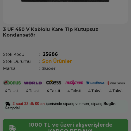
3 UF 450 V Kablolu Kare Tip Kutupsuz
Kondansatör
Son 12 saatte
12
kişi sepetine ekledi!
25686
Stok Kodu
Son Ürünler
Stok Durumu
:
Marka
:
Suoer
4 Taksit
4 Taksit
4 Taksit
4 Taksit
4 Taksit
4 Taksit
2 saat 32 dk 00 sn
içerisinde sipariş verirsen, sipariş
Bugün
Kargoda!
1000 TL ve üzeri alışverişlerde