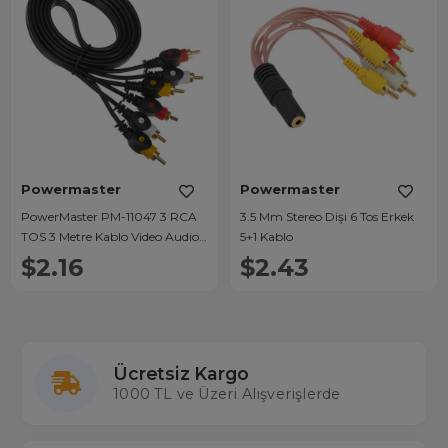
Powermaster
Powermaster
PowerMaster PM-11047 3 RCA
3.5 Mm Stereo Dişi 6 Tos Erkek
TOS 3 Metre Kablo Video Audio
5+1 Kablo
Stereo Ses
$2.16
$2.43
Ücretsiz Kargo
1000 TL ve Üzeri Alışverişlerde