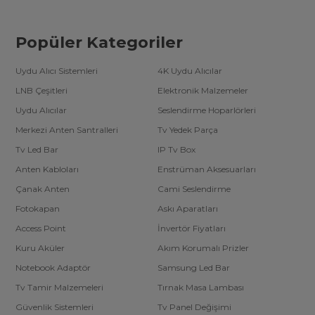
Popüler Kategoriler
Uydu Alıcı Sistemleri
4K Uydu Alıcılar
LNB Çeşitleri
Elektronik Malzemeler
Uydu Alıcılar
Seslendirme Hoparlörleri
Merkezi Anten Santralleri
Tv Yedek Parça
Tv Led Bar
IP Tv Box
Anten Kabloları
Enstrüman Aksesuarları
Çanak Anten
Cami Seslendirme
Fotokapan
Askı Aparatları
Access Point
İnvertör Fiyatları
Kuru Aküler
Akım Korumalı Prizler
Notebook Adaptör
Samsung Led Bar
Tv Tamir Malzemeleri
Tırnak Masa Lambası
Güvenlik Sistemleri
Tv Panel Değişimi