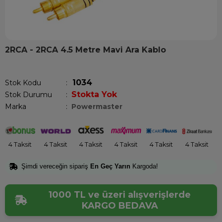
2RCA - 2RCA 4.5 Metre Mavi Ara Kablo
Son 1 saatte
1
kişi satın aldı!
1034
Stok Kodu
Stokta Yok
Stok Durumu
:
Marka
:
Powermaster
4 Taksit
4 Taksit
4 Taksit
4 Taksit
4 Taksit
4 Taksit
Şimdi vereceğin sipariş
En Geç Yarın
Kargoda!
1000 TL ve üzeri alışverişlerde
KARGO BEDAVA