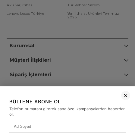
Akü Şarj Cihazı
Tur Rehber Sistemi
Lenovo Lecoo Türkiye
Yeni İthalat Ürünleri Temmuz
2026
Kurumsal
Müşteri İlişkileri
Sipariş İşlemleri
Bize Ulaşın
BÜLTENE ABONE OL
+90 (850) 473 08 08
Telefon numaranı girerek sana özel kampanyalardan haberdar
ol.
Tevfik Bey Mah. Dr. Ali Demir Cd. No:51 Kat:2 Kobi İş Merkezi
Küçükçekmece / İstanbul