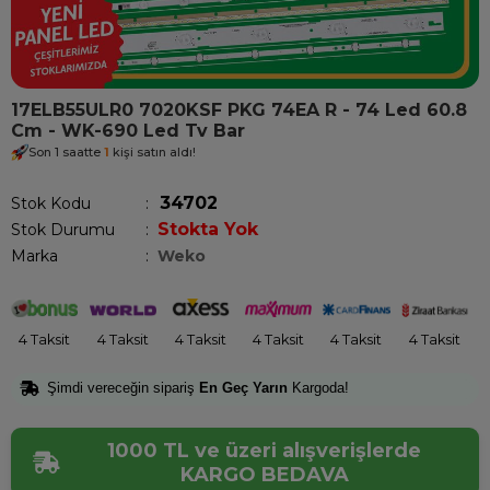
17ELB55ULR0 7020KSF PKG 74EA R - 74 Led 60.8
Cm - WK-690 Led Tv Bar
Son 1 saatte
1
kişi satın aldı!
34702
Stok Kodu
Stokta Yok
Stok Durumu
:
Marka
:
Weko
4 Taksit
4 Taksit
4 Taksit
4 Taksit
4 Taksit
4 Taksit
Şimdi vereceğin sipariş
En Geç Yarın
Kargoda!
1000 TL ve üzeri alışverişlerde
KARGO BEDAVA