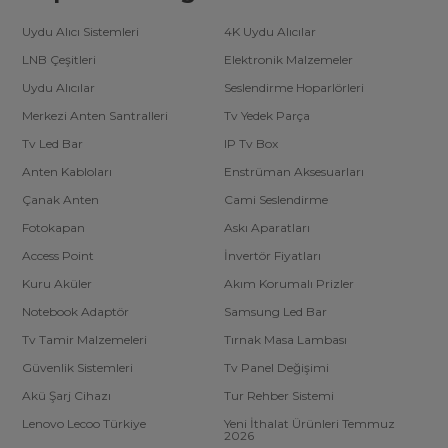
Uydu Alıcı Sistemleri
4K Uydu Alıcılar
LNB Çeşitleri
Elektronik Malzemeler
Uydu Alıcılar
Seslendirme Hoparlörleri
Merkezi Anten Santralleri
Tv Yedek Parça
Tv Led Bar
IP Tv Box
Anten Kabloları
Enstrüman Aksesuarları
Çanak Anten
Cami Seslendirme
Fotokapan
Askı Aparatları
Access Point
İnvertör Fiyatları
Kuru Aküler
Akım Korumalı Prizler
Notebook Adaptör
Samsung Led Bar
Tv Tamir Malzemeleri
Tırnak Masa Lambası
Güvenlik Sistemleri
Tv Panel Değişimi
Akü Şarj Cihazı
Tur Rehber Sistemi
Lenovo Lecoo Türkiye
Yeni İthalat Ürünleri Temmuz
2026