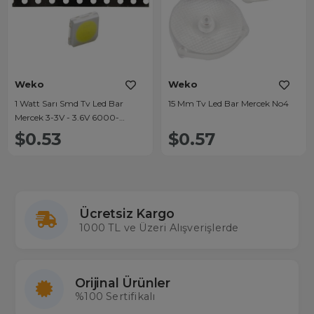
Weko
Weko
1 Watt Sarı Smd Tv Led Bar
15 Mm Tv Led Bar Mercek No4
Mercek 3-3V - 3.6V 6000-
6500K
$0.53
$0.57
Ücretsiz Kargo
1000 TL ve Üzeri Alışverişlerde
Orijinal Ürünler
%100 Sertifikalı