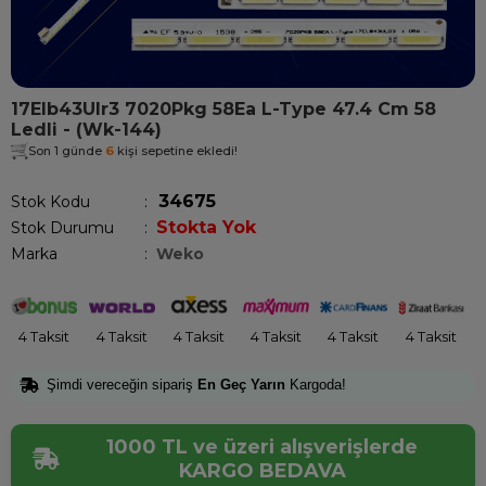
17Elb43Ulr3 7020Pkg 58Ea L-Type 47.4 Cm 58
Ledli - (Wk-144)
Son 1 günde
6
kişi sepetine ekledi!
34675
Stok Kodu
Stokta Yok
Stok Durumu
:
Marka
:
Weko
4 Taksit
4 Taksit
4 Taksit
4 Taksit
4 Taksit
4 Taksit
Şimdi vereceğin sipariş
En Geç Yarın
Kargoda!
1000 TL ve üzeri alışverişlerde
KARGO BEDAVA