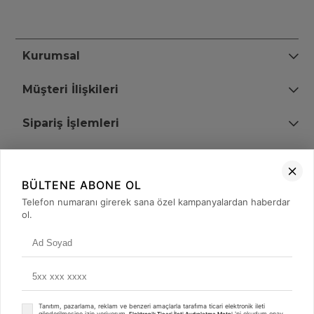
Kurumsal
Müşteri İlişkileri
Sipariş İşlemleri
Bize Ulaşın
BÜLTENE ABONE OL
+90 (850) 473 08 08
Telefon numaranı girerek sana özel kampanyalardan haberdar
ol.
Tevfik Bey Mah. Dr. Ali Demir Cd. No:51 Kat:2 Kobi İş Merkezi
Küçükçekmece / İstanbul
Tanıtım, pazarlama, reklam ve benzeri amaçlarla tarafıma ticari elektronik ileti
gönderilmesine izin veriyorum.
'ni okudum onay