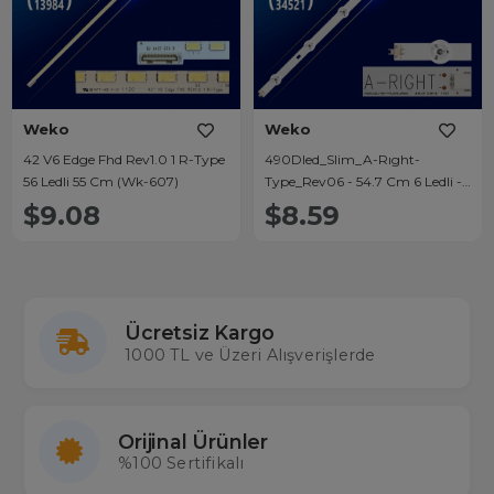
Weko
Weko
42 V6 Edge Fhd Rev1.0 1 R-Type
490Dled_Slim_A-Rıght-
56 Ledli 55 Cm (Wk-607)
Type_Rev06 - 54.7 Cm 6 Ledli -
(Wk-74)
$9.08
$8.59
Ücretsiz Kargo
1000 TL ve Üzeri Alışverişlerde
Orijinal Ürünler
%100 Sertifikalı