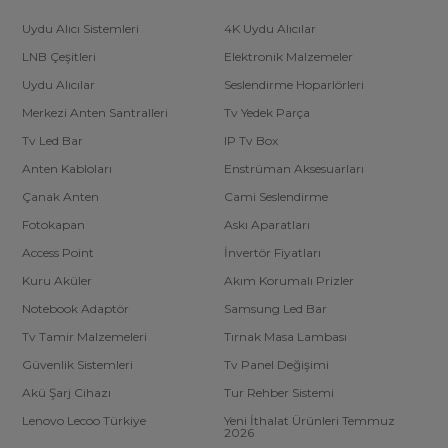
Uydu Alıcı Sistemleri
4K Uydu Alıcılar
LNB Çeşitleri
Elektronik Malzemeler
Uydu Alıcılar
Seslendirme Hoparlörleri
Merkezi Anten Santralleri
Tv Yedek Parça
Tv Led Bar
IP Tv Box
Anten Kabloları
Enstrüman Aksesuarları
Çanak Anten
Cami Seslendirme
Fotokapan
Askı Aparatları
Access Point
İnvertör Fiyatları
Kuru Aküler
Akım Korumalı Prizler
Notebook Adaptör
Samsung Led Bar
Tv Tamir Malzemeleri
Tırnak Masa Lambası
Güvenlik Sistemleri
Tv Panel Değişimi
Akü Şarj Cihazı
Tur Rehber Sistemi
Lenovo Lecoo Türkiye
Yeni İthalat Ürünleri Temmuz
2026