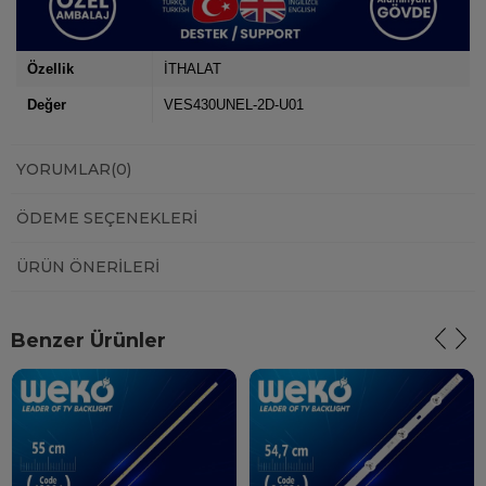
Özellik
İTHALAT
Değer
VES430UNEL-2D-U01
YORUMLAR
(0)
ÖDEME SEÇENEKLERI
ÜRÜN ÖNERILERI
Benzer Ürünler