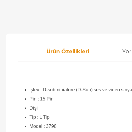
Ürün Özellikleri
Yor
İşlev : D-subminiature (D-Sub) ses ve video sinya
Pin : 15 Pin
Dişi
Tip : L Tip
Model : 3798