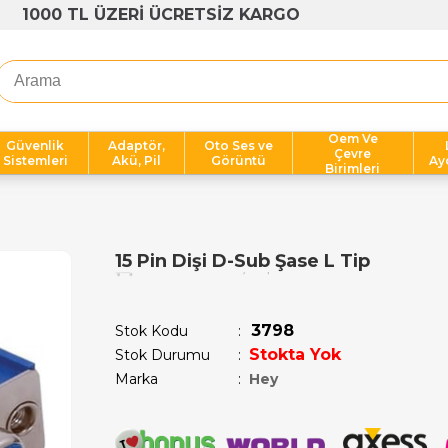
1000 TL ÜZERİ ÜCRETSİZ KARGO
Oem Ve
Güvenlik
Adaptör,
Oto Ses ve
Çevre
Sistemleri
Akü, Pil
Görüntü
Ay
Birimleri
15 Pin Dişi D-Sub Şase L Tip
Son 12 saatte
12
kişi sepetine ekledi!
3798
Stok Kodu
Stokta Yok
Stok Durumu
:
Marka
:
Hey