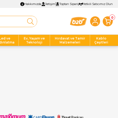
Hakkımızda
İletişim
Toptan Sipariş
Yetkili Satıcımız Olun
0
Led ve
Ev, Yaşam ve
Hırdavat ve Tamir
Kablo
dınlatma
Teknoloji
Malzemeleri
Çeşitleri