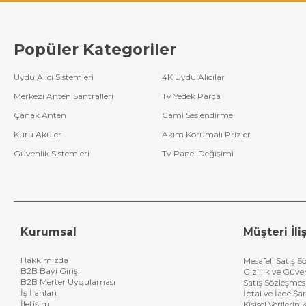
Popüler Kategoriler
Uydu Alıcı Sistemleri
4K Uydu Alıcılar
Merkezi Anten Santralleri
Tv Yedek Parça
Çanak Anten
Cami Seslendirme
Kuru Aküler
Akım Korumalı Prizler
Güvenlik Sistemleri
Tv Panel Değişimi
Kurumsal
Müşteri İliş
Hakkımızda
Mesafeli Satış S
B2B Bayi Girişi
Gizlilik ve Güve
B2B Merter Uygulaması
Satış Sözleşmes
İş İlanları
İptal ve İade Şar
İletişim
Kişisel Verileri