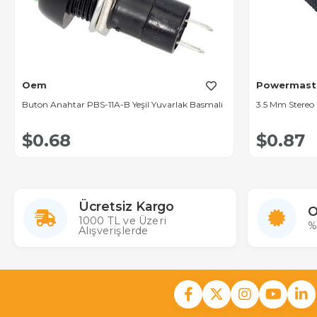
Oem
Powermast
Buton Anahtar PBS-11A-B Yeşil Yuvarlak Basmalı
3.5 Mm Stereo F
$0.68
$0.87
Ücretsiz Kargo
O
1000 TL ve Üzeri
%
Alışverişlerde