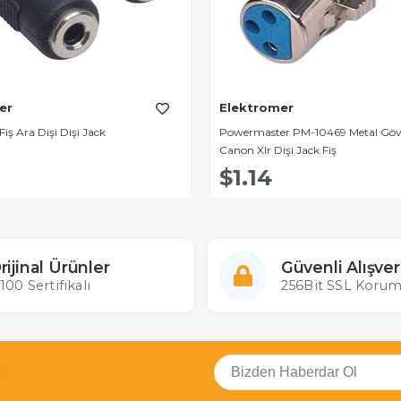
er
Elektromer
iş Ara Dişi Dişi Jack
Powermaster PM-10469 Metal Gövd
Canon Xlr Dişi Jack Fiş
$1.14
rijinal Ürünler
Güvenli Alışver
100 Sertifikalı
256Bit SSL Korum