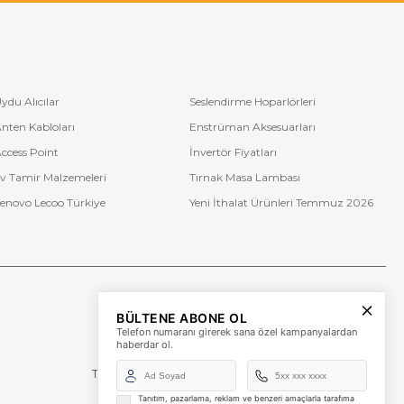
ydu Alıcılar
Seslendirme Hoparlörleri
nten Kabloları
Enstrüman Aksesuarları
ccess Point
İnvertör Fiyatları
v Tamir Malzemeleri
Tırnak Masa Lambası
enovo Lecoo Türkiye
Yeni İthalat Ürünleri Temmuz 2026
Bize Ulaşın
BÜLTENE ABONE OL
+90 (850) 473 08 08
Telefon numaranı girerek sana özel kampanyalardan
haberdar ol.
Tevfik Bey Mah. Dr. Ali Demir Cd. No:51 Kat:2 Kobi İş
Merkezi
Küçükçekmece / İstanbul
Tanıtım, pazarlama, reklam ve benzeri amaçlarla tarafıma