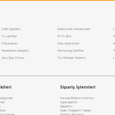
LNB Çeşitleri
Elektronik Malzemeler
U
Tv Led Bar
IP Tv Box
A
Fotokapan
Askı Aparatları
A
Notebook Adaptör
Samsung Led Bar
T
Akü Şarj Cihazı
Tur Rehber Sistemi
L
kileri
Sipariş İşlemleri
özleşmesi
Havale Bildirim Formu
nlik
Siparişlerim
i
Sepetim
tları
İade / Değişim Talebi
n Korunması
Toptan Alışveriş