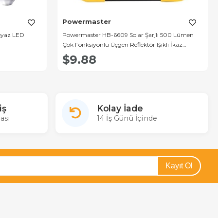
Powermaster
eyaz LED
Powermaster HB-6609 Solar Şarjlı 500 Lümen
Çok Fonksiyonlu Üçgen Reflektör Işıklı İkaz
Lambası
$9.88
iş
Kolay İade
ası
14 İş Günü İçinde
Kayıt Ol