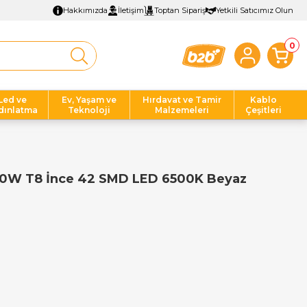
Hakkımızda
İletişim
Toptan Sipariş
Yetkili Satıcımız Olun
0
Led ve
Ev, Yaşam ve
Hırdavat ve Tamir
Kablo
dınlatma
Teknoloji
Malzemeleri
Çeşitleri
10W T8 İnce 42 SMD LED 6500K Beyaz