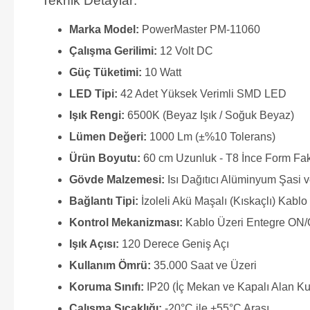
Teknik Detaylar:
Marka Model:
PowerMaster PM-11060
Çalışma Gerilimi:
12 Volt DC
Güç Tüketimi:
10 Watt
LED Tipi:
42 Adet Yüksek Verimli SMD LED
Işık Rengi:
6500K (Beyaz Işık / Soğuk Beyaz)
Lümen Değeri:
1000 Lm (±%10 Tolerans)
Ürün Boyutu:
60 cm Uzunluk - T8 İnce Form Fak
Gövde Malzemesi:
Isı Dağıtıcı Alüminyum Şasi v
Bağlantı Tipi:
İzoleli Akü Maşalı (Kıskaçlı) Kablo
Kontrol Mekanizması:
Kablo Üzeri Entegre ON/
Işık Açısı:
120 Derece Geniş Açı
Kullanım Ömrü:
35.000 Saat ve Üzeri
Koruma Sınıfı:
IP20 (İç Mekan ve Kapalı Alan Ku
Çalışma Sıcaklığı:
-20°C ile +55°C Arası