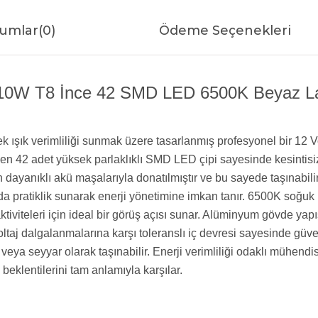
umlar
(0)
Ödeme Seçenekleri
W T8 İnce 42 SMD LED 6500K Beyaz Lamba
k ışık verimliliği sunmak üzere tasarlanmış profesyonel bir 12
en 42 adet yüksek parlaklıklı SMD LED çipi sayesinde kesintisi
ayanıklı akü maşalarıyla donatılmıştır ve bu sayede taşınabilir
pratiklik sunarak enerji yönetimine imkan tanır. 6500K soğuk bey
viteleri için ideal bir görüş açısı sunar. Alüminyum gövde yapısı,
aj dalgalanmalarına karşı toleranslı iç devresi sayesinde güven
ir veya seyyar olarak taşınabilir. Enerji verimliliği odaklı müh
beklentilerini tam anlamıyla karşılar.