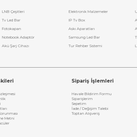
LNB Çeşitleri
Elektronik Malzemeler
U
Tv Led Bar
IP Tv Box
A
Fotokapan
Askı Aparatları
A
Notebook Adaptör
Samsung Led Bar
T
Akü Şarj Cihazı
Tur Rehber Sistemi
L
kileri
Sipariş İşlemleri
özleşmesi
Havale Bildirim Formu
nlik
Siparişlerim
i
Sepetim
tları
İade / Değişim Talebi
n Korunması
Toptan Alışveriş
me Metni
ücüler