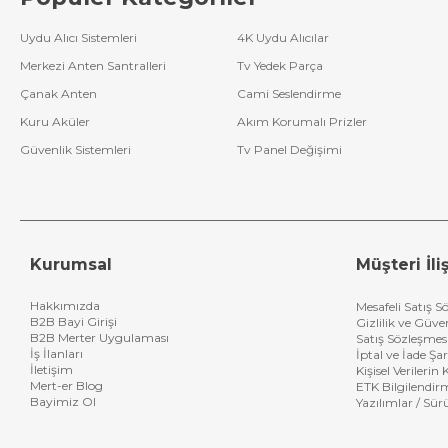
Uydu Alıcı Sistemleri
4K Uydu Alıcılar
Merkezi Anten Santralleri
Tv Yedek Parça
Çanak Anten
Cami Seslendirme
Kuru Aküler
Akım Korumalı Prizler
Güvenlik Sistemleri
Tv Panel Değişimi
Kurumsal
Müşteri İliş
Hakkımızda
Mesafeli Satış S
B2B Bayi Girişi
Gizlilik ve Güve
B2B Merter Uygulaması
Satış Sözleşmes
İş İlanları
İptal ve İade Şar
İletişim
Kişisel Verileri
Mert-er Blog
ETK Bilgilendir
Bayimiz Ol
Yazılımlar / Sür