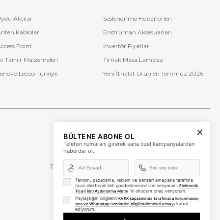
ydu Alıcılar
Seslendirme Hoparlörleri
nten Kabloları
Enstrüman Aksesuarları
ccess Point
İnvertör Fiyatları
v Tamir Malzemeleri
Tırnak Masa Lambası
enovo Lecoo Türkiye
Yeni İthalat Ürünleri Temmuz 2026
Bize Ulaşın
BÜLTENE ABONE OL
+90 (850) 473 08 08
Telefon numaranı girerek sana özel kampanyalardan
haberdar ol.
Tevfik Bey Mah. Dr. Ali Demir Cd. No:51 Kat:2 Kobi İş
Merkezi
Küçükçekmece / İstanbul
Tanıtım, pazarlama, reklam ve benzeri amaçlarla tarafıma
ticari elektronik ileti gönderilmesine izin veriyorum.
Elektronik
'ni okudum onay veriyorum.
Ticari İleti Aydınlatma Metni
Paylaştığım bilgilerin
KVKK kapsamında tarafınızca korunmasını,
kabul
sms ve WhatsApp üzerinden bilgilendirmeleri almayı
ediyorum.