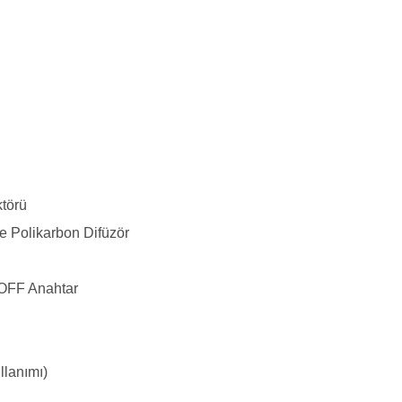
törü
e Polikarbon Difüzör
OFF Anahtar
llanımı)