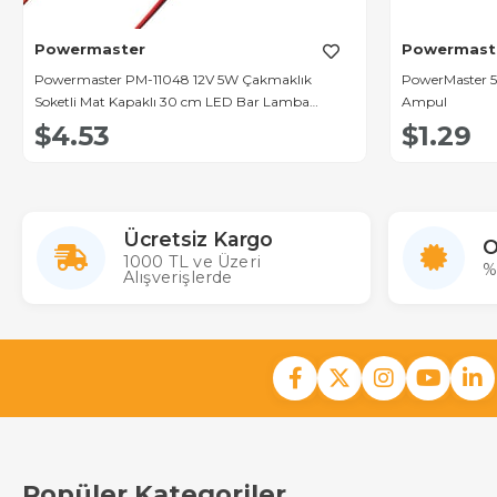
Powermaster
Powermast
Powermaster PM-11048 12V 5W Çakmaklık
PowerMaster 5
Soketli Mat Kapaklı 30 cm LED Bar Lamba
Ampul
(6500K Beyaz)
$4.53
$1.29
Ücretsiz Kargo
O
1000 TL ve Üzeri
%
Alışverişlerde
Popüler Kategoriler