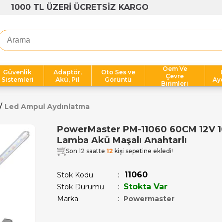
1000 TL ÜZERİ ÜCRETSİZ KARGO
Oem Ve
Güvenlik
Adaptör,
Oto Ses ve
Çevre
Sistemleri
Akü, Pil
Görüntü
Ay
Birimleri
Led Ampul Aydınlatma
PowerMaster PM-11060 60CM 12V 
Lamba Akü Maşalı Anahtarlı
Son 12 saatte
12
kişi sepetine ekledi!
11060
Stok Kodu
Stokta Var
Stok Durumu
:
Marka
:
Powermaster