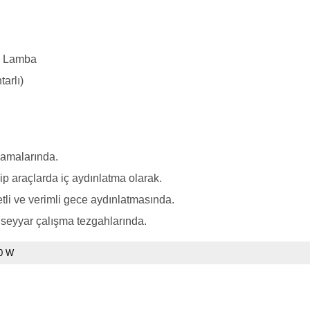
D Lamba
arlı)
lamalarında.
ip araçlarda iç aydınlatma olarak.
tli ve verimli gece aydınlatmasında.
e seyyar çalışma tezgahlarında.
0 W